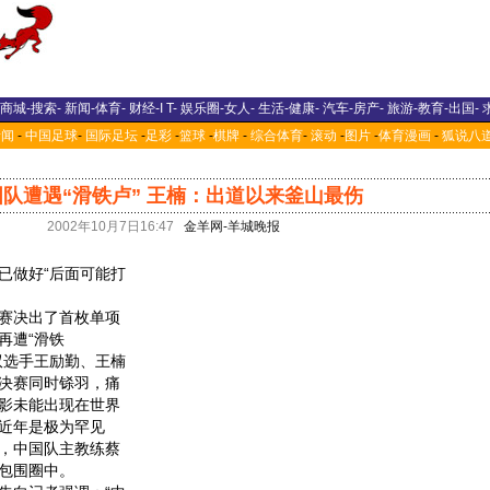
商城
-
搜索
-
新闻
-
体育
-
财经
-
I T
-
娱乐圈
-
女人
-
生活
-
健康
-
汽车
-
房产
-
旅游
-
教育
-
出国
-
新闻
-
中国足球
-
国际足坛
-
足彩
-
篮球
-
棋牌
-
综合体育
-
滚动
-
图片
-
体育漫画
-
狐说八
队遭遇“滑铁卢” 王楠：出道以来釜山最伤
2002年10月7日16:47
金羊网-羊城晚报
做好“后面可能打
赛决出了首枚单项
再遭“滑铁
双选手王励勤、王楠
决赛同时铩羽，痛
影未能出现在世界
近年是极为罕见
，中国队主教练蔡
包围圈中。