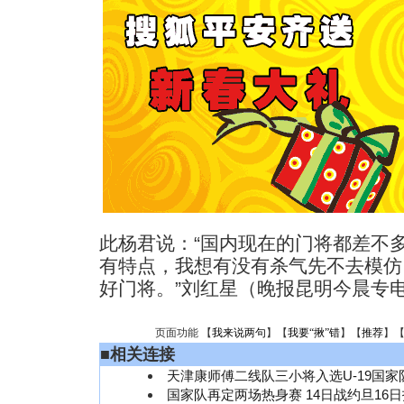
此杨君说：“国内现在的门将都差不
有特点，我想有没有杀气先不去模仿
好门将。”刘红星（晚报昆明今晨专
页面功能 【
我来说两句
】【
我要“揪”错
】【
推荐
】
■
相关连接
天津康师傅二线队三小将入选U-19国家
国家队再定两场热身赛 14日战约旦16