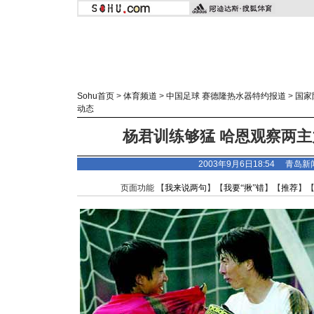
Sohu首页
>
体育频道
>
中国足球 赛德隆热水器特约报道
>
国家
动态
杨君训练够猛 哈恩观察两主
2003年9月6日18:54 青
页面功能 【
我来说两句
】【
我要“揪”错
】【
推荐
】