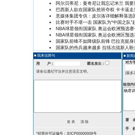
阿尔贝蒂尼：曼奇尼让我忘记米兰 我要
巴西新人欲在国家队抢班夺权 卡卡逼走
意媒体集团专供：皮尔洛详细解释落选
比赛对手不堪一击 国家队为“中国之队”
NBA球星领衔国家队 奥运会欧洲预选
NBA球星领衔国家队 奥运会欧洲区预
国家队前锋不如降级队前锋 巴拉克挺身
国家队的伤兵越来越多 拉练次战新人盼
■ 我来说两句
■ 新
对方
用 户：
匿名发出：
请各位遵纪守法并注意语言文明。
[最多
短信内
署 
手 
*经营许可证编号：京ICP00000008号