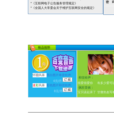
密 
*《互联网电子公告服务管理规定》
*《全国人大常委会关于维护互联网安全的规定》
怀
旧
风暴
黑白图片单音铃声
·
和弦铃声：
4元/月
很爱很爱你
有多少爱可
迷
彩
风暴
彩色图片和弦铃声
·
疯狂音效：
8元/月
宝贝该起床了
甘撒热血写