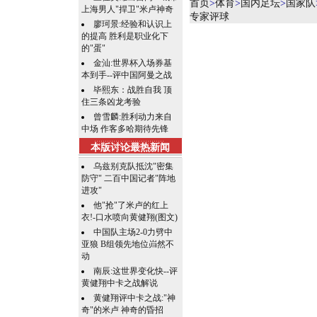
首页
>
体育
>
国内足坛
>
国家队
上海男人"捍卫"米卢神奇
专家评球
廖珂景:经验和认识上
的提高 胜利是职业化下
的"蛋"
金汕:世界杯入场券基
本到手--评中国阿曼之战
毕熙东：战胜自我 顶
住三条凶龙考验
曾雪麟:胜利动力来自
中场 作客多哈期待先锋
本版讨论最热新闻
乌兹别克队抵沈"密集
防守" 二百中国记者"阵地
进攻"
他"抢"了米卢的红上
衣!-口水喷向黄健翔(图文)
中国队主场2-0力劈中
亚狼 B组领先地位岿然不
动
南辰:这世界变化快--评
黄健翔中卡之战解说
黄健翔评中卡之战:"神
奇"的米卢 神奇的昏招