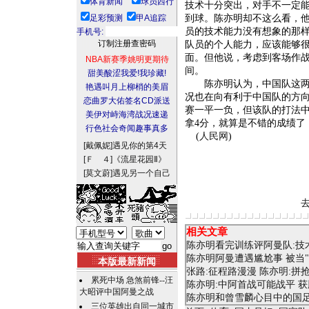
体育新闻
球员西行
技术十分突出，对手不一定
足彩预测
甲A追踪
到球。陈亦明却不这么看，
员的技术能力没有想象的那
手机号:
队员的个人能力，应该能够
面。但他说，考虑到客场作
NBA新赛季姚明更期待
间。
甜美酸涩我爱!我珍藏!
陈亦明认为，中国队这两个
艳遇叫月上柳梢的美眉
况也在向有利于中国队的方
恋曲罗大佑签名CD派送
赛一平一负，但该队的打法
美伊对峙海湾战况速递
拿4分，就算是不错的成绩了
行色社会奇闻趣事真多
(
人民网
)
[戴佩妮]
遇见你的第4天
[Ｆ ４]
《流星花园Ⅱ》
[莫文蔚]
遇见另一个自己
相关文章
陈亦明看完训练评阿曼队:技
陈亦明阿曼遭遇尴尬事 被当
本版最新新闻
张路:征程路漫漫 陈亦明:拼
累死中场 急煞前锋--汪
陈亦明:中阿首战可能战平 获
大昭评中国阿曼之战
陈亦明和曾雪麟心目中的国
三位英雄出自同一城市