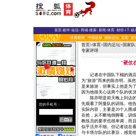
首页
-
邮件
-
短信
-
商城
-
搜索
-
新闻
-
体育
-
财经
-
I T
-
娱
体育新闻
-
中国足球
-
国际足坛
-
足彩
-
篮
首页
>
体育
>
国内足坛
>
国家队
专家评球
"硬仗
记者在中国队下榻的酒店
为“旅游”而来的陈亦明。虽
是来旅游，但事实上他是为
因为他很关心这两个队的状
陈亦明是前天晚上到达的
先观看了阿曼队的训练。他
实际内容，主要是20个人围
在抢，从不断地倒脚看，训
教练员的要求也很单调，而
似乎活并不细。但记者说在
与卡塔尔队的比赛后，感觉