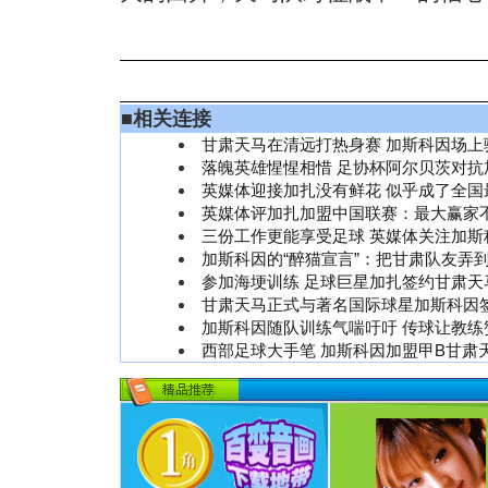
■
相关连接
甘肃天马在清远打热身赛 加斯科因场上骁
落魄英雄惺惺相惜 足协杯阿尔贝茨对抗
英媒体迎接加扎没有鲜花 似乎成了全国
英媒体评加扎加盟中国联赛：最大赢家
三份工作更能享受足球 英媒体关注加斯
加斯科因的“醉猫宣言”：把甘肃队友弄
参加海埂训练 足球巨星加扎签约甘肃天马
甘肃天马正式与著名国际球星加斯科因
加斯科因随队训练气喘吁吁 传球让教练
西部足球大手笔 加斯科因加盟甲B甘肃