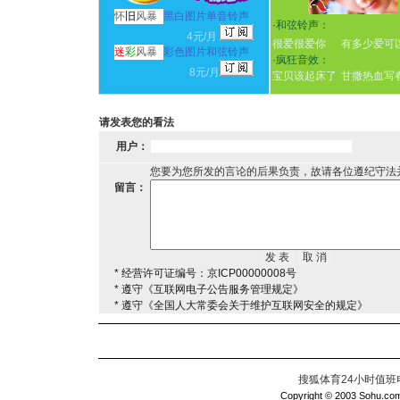
怀
旧
风暴
黑白图片单音铃声
·
和弦铃声：
4元/月
很爱很爱你
有多少爱可
迷
彩
风暴
彩色图片和弦铃声
·
疯狂音效：
8元/月
宝贝该起床了
甘撒热血写
请发表您的看法
用户：
您要为您所发的言论的后果负责，故请各位遵纪守法
留言：
* 经营许可证编号：京ICP00000008号
* 遵守《互联网电子公告服务管理规定》
* 遵守《全国人大常委会关于维护互联网安全的规定》
搜狐体育24小时值班电话：
Copyright © 2003 Sohu.com I