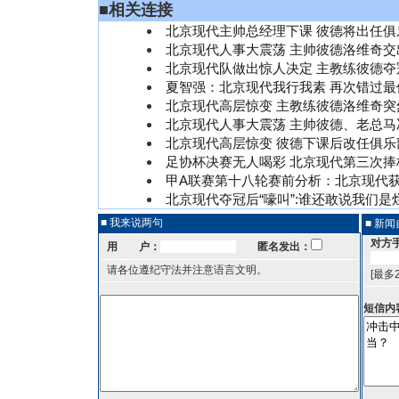
■
相关连接
北京现代主帅总经理下课 彼德将出任俱
北京现代人事大震荡 主帅彼德洛维奇交
北京现代队做出惊人决定 主教练彼德夺
夏智强：北京现代我行我素 再次错过最
北京现代高层惊变 主教练彼德洛维奇突
北京现代人事大震荡 主帅彼德、老总马
北京现代高层惊变 彼德下课后改任俱乐
足协杯决赛无人喝彩 北京现代第三次捧
甲A联赛第十八轮赛前分析：北京现代
北京现代夺冠后“嚎叫”:谁还敢说我们是
■ 我来说两句
■ 新
对方
用 户：
匿名发出：
请各位遵纪守法并注意语言文明。
[最多
短信内