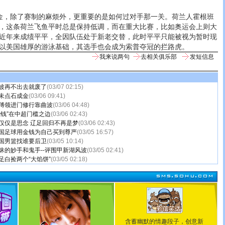
，除了赛制的麻烦外，更重要的是如何过对手那一关。荷兰人霍根班
，这条荷兰飞鱼平时总是保持低调，而在重大比赛，比如奥运会上则大
近年来成绩平平，全因队伍处于新老交替，此时平平只能被视为暂时现
以美国雄厚的游泳基础，其选手也会成为索普夺冠的拦路虎。
我来说两句
去相关俱乐部
发短信息
波再不出去就废了
(03/07 02:15)
未点石成金
(03/06 09:41)
傅领进门修行靠曲波
(03/06 04:48)
烧钱”在中超门槛之边
(03/06 02:43)
仅仅是思念 辽足回归不再是梦
(03/06 02:43)
国足球用金钱为自己买到尊严
(03/05 16:57)
国男篮找谁要后卫
(03/05 10:14)
昧的妙手和鬼手--评围甲新湖风波
(03/05 02:41)
足白捡两个“大馅饼”
(03/05 02:18)
含蓄幽默的情趣段子，创意新