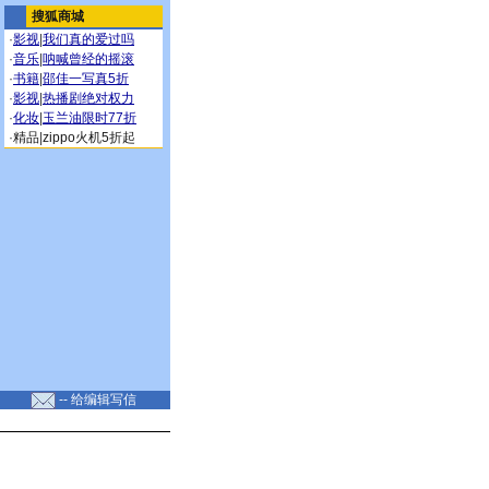
搜狐商城
·
影视
|
我们真的爱过吗
·
音乐
|
呐喊曾经的摇滚
·
书籍
|
邵佳一写真5折
·
影视
|
热播剧绝对权力
·
化妆
|
玉兰油限时77折
·
精品
|
zippo火机5折起
-- 给编辑写信