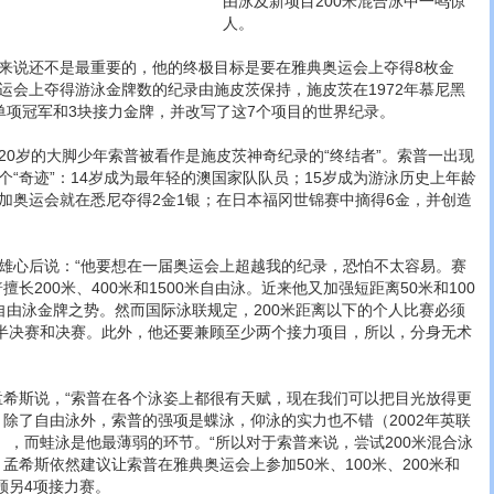
由泳及新项目200米混合泳中一鸣惊
人。
说还不是最重要的，他的终极目标是要在雅典奥运会上夺得8枚金
运会上夺得游泳金牌数的纪录由施皮茨保持，施皮茨在1972年慕尼黑
单项冠军和3块接力金牌，并改写了这7个项目的世界纪录。
岁的大脚少年索普被看作是施皮茨神奇纪录的“终结者”。索普一出现
个“奇迹”：14岁成为最年轻的澳国家队队员；15岁成为游泳历史上年龄
加奥运会就在悉尼夺得2金1银；在日本福冈世锦赛中摘得6金，并创造
心后说：“他要想在一届奥运会上超越我的纪录，恐怕不太容易。赛
长200米、400米和1500米自由泳。近来他又加强短距离50米和100
自由泳金牌之势。然而国际泳联规定，200米距离以下的个人比赛必须
、半决赛和决赛。此外，他还要兼顾至少两个接力项目，所以，分身无术
希斯说，“索普在各个泳姿上都很有天赋，现在我们可以把目光放得更
，除了自由泳外，索普的强项是蝶泳，仰泳的实力也不错（2002年英联
），而蛙泳是他最薄弱的环节。“所以对于索普来说，尝试200米混合泳
孟希斯依然建议让索普在雅典奥运会上参加50米、100米、200米和
顾另4项接力赛。