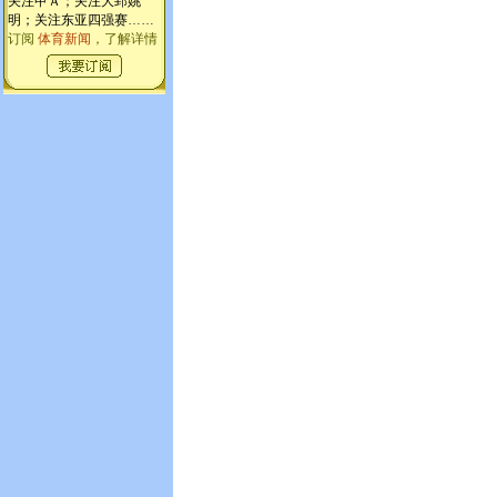
关注甲Ａ；关注大郅姚
明；关注东亚四强赛
……
订阅
体育新闻
，了解详情