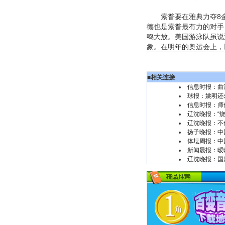
索普要在雅典力夺8金
德也是索普最有力的对手
鸣大放。美国游泳队虽说
象。在明年的奥运会上，
■
相关连接
信息时报：曲
球报：姚明还
信息时报：师
辽沈晚报：“
辽沈晚报：不
扬子晚报：中
体坛周报：中
新闻晨报：暧
辽沈晚报：国