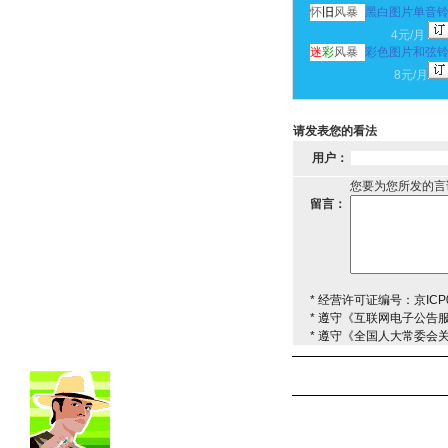
怀
旧
风暴
黑白图片单音
4元/月
迷
彩
风暴
彩色图片和弦
8元/月
请发表您的看法
用户：
您要为您所发的言
留言：
* 经营许可证编号：京ICP0
* 遵守《互联网电子公告
* 遵守《全国人大常委会