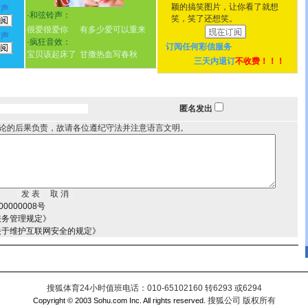
颖的搞笑图片，让你看了就想
铃声
·
和弦铃声：
笑，笑了还想笑。
很爱很爱你
有多少爱可以重来
铃声
·
疯狂音效：
订阅任何
彩信服务
宝贝该起床了
甘撒热血写春秋
三天内退订
不收费！！！
匿名发出
论的后果负责，故请各位遵纪守法并注意语言文明。
0000008号
服务管理规定》
关于维护互联网安全的规定》
搜狐体育24小时值班电话：010-65102160 转6293 或6294
搜狐公司 版权所有
Copyright © 2003 Sohu.com Inc. All rights reserved.