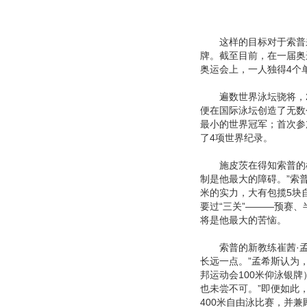
这样的目标对于索普来
牌。截至目前，在一届奥
奥运会上，一人独得4个
遍数世界泳坛骁将，20
便在国际泳坛创造了无数
最小的世界冠军；首次参
了4项世界纪录。
施皮茨在得知索普的雄
制是他最大的障碍。”索普擅
米的实力，大有包揽5块
要过“三关”———预赛
将是他最大的苦恼。
索普的新教练崔茜·孟
长远一点。”孟希斯认为
邦运动会100米仰泳银牌
也未尝不可。”即便如此，
400米自由泳比赛，并兼