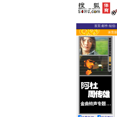
首页
-
邮件
-
短信
-
体育