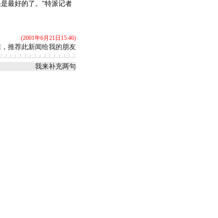
是最好的了。”特派记者
(2001年6月21日15:46)
信，推荐此新闻给我的朋友
我来补充两句