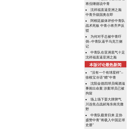
将倪继德说中青
沈祥福直逼亚洲之巅
中青升级国奥在即
阿根廷媒体评价中青队
战术死板 中青小将齐声反
驳
为何对手总被中青吓
倒--中青队逼平乌克兰侧
记
中青队在亚洲底气十足
沈祥福直逼亚洲之巅
本版讨论最热新闻
“没有一个有球星样”--
徐根宝冷语“赠”中青
沈阳金德四球员喝酒滋
事闹出命案 涉案球员已被
拘留
场上场下耍大牌脾气
川连焦点战郝海东南充撒
野
中青队载誉归来 足协
盛赞中青"将载入中国足球
史册"