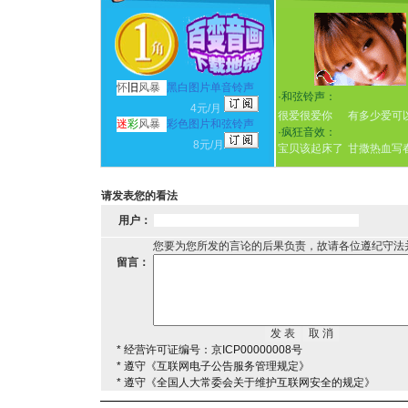
怀
旧
风暴
黑白图片单音铃声
·
和弦铃声：
4元/月
很爱很爱你
有多少爱可
迷
彩
风暴
彩色图片和弦铃声
·
疯狂音效：
8元/月
宝贝该起床了
甘撒热血写
请发表您的看法
用户：
您要为您所发的言论的后果负责，故请各位遵纪守法
留言：
* 经营许可证编号：京ICP00000008号
* 遵守《互联网电子公告服务管理规定》
* 遵守《全国人大常委会关于维护互联网安全的规定》