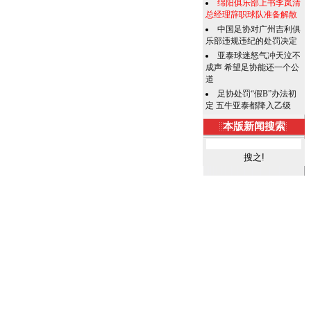
绵阳俱乐部上书李岚清
总经理辞职球队准备解散
中国足协对广州吉利俱
乐部违规违纪的处罚决定
亚泰球迷怒气冲天泣不
成声 希望足协能还一个公
道
足协处罚“假B”办法初
定 五牛亚泰都降入乙级
本版新闻搜索