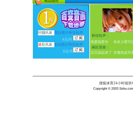
怀
旧
风暴
黑白图片单音铃声
·
和弦铃声：
4元/月
很爱很爱你
有多少爱可
迷
彩
风暴
彩色图片和弦铃声
·
疯狂音效：
8元/月
宝贝该起床了
甘撒热血写
搜狐体育24小时值班电话：
Copyright © 2003 Sohu.com I