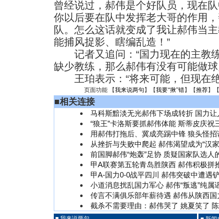
曾经说过，郝伟是个好队员，现在队
你以后要在队中发挥老大哥的作用，
队。怎么这话就变成了我让郝伟当主
能捕风捉影、瞎编乱造！”
记者又追问：“国力现在的主教练
缺少教练，那么郝伟有没有可能做球
王珀表示：“将来可能，但现在绝
页面功能 【
我来说两句
】【
我要“揪”错
】【
推荐
】
■
相关连接
马科斯黯淡无光郝伟下场成转折 国力让
“狼王”卡洛斯要抓郝伟体能 斯蒂皮庆祝
用郝伟打拖后、冀成亮踢中锋 狼头怪招
从挫折与失败中爬起 郝伟渴望成为“汉家
前国脚郝伟“炮轰”足协 质疑国家队选人
甲A联赛第五轮青岛胜陕西 郝伟积极拼抢
甲A-国力0-0战平四川 郝伟突破中遭遇铲
小道消息扰乱国力军心 郝伟“叛逃”纯属
传言不满俱乐部年薪待遇 郝伟从陕西国
截杀不需要理由：郝伟哭了 姚夏笑了 
■ 我来说两句