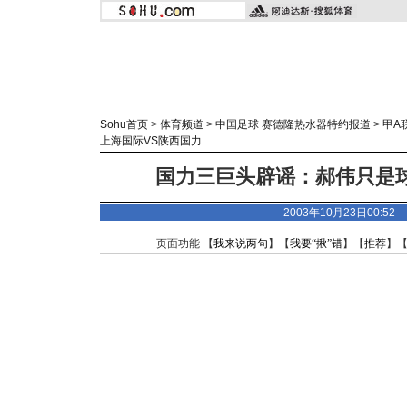
Sohu首页
>
体育频道
>
中国足球 赛德隆热水器特约报道
>
甲A
上海国际VS陕西国力
国力三巨头辟谣：郝伟只是球
2003年10月23日00:5
页面功能 【
我来说两句
】【
我要“揪”错
】【
推荐
】