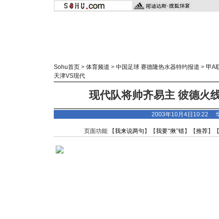
Sohu首页
>
体育频道
>
中国足球 赛德隆热水器特约报道
>
甲A
天津VS现代
现代队将帅齐易主 彼德火
2003年10月4日10:22
页面功能 【
我来说两句
】【
我要“揪”错
】【
推荐
】