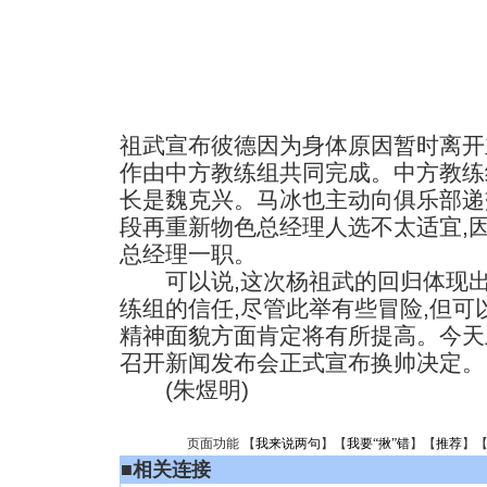
祖武宣布彼德因为身体原因暂时离开
作由中方教练组共同完成。中方教练
长是魏克兴。马冰也主动向俱乐部递
段再重新物色总经理人选不太适宜,
总经理一职。
可以说,这次杨祖武的回归体现出
练组的信任,尽管此举有些冒险,但
精神面貌方面肯定将有所提高。今天上
召开新闻发布会正式宣布换帅决定。
(朱煜明)
页面功能 【
我来说两句
】【
我要“揪”错
】【
推荐
】
■
相关连接