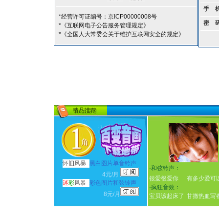
手 
*经营许可证编号：京ICP00000008号
密 
*《互联网电子公告服务管理规定》
*《全国人大常委会关于维护互联网安全的规定》
怀
旧
风暴
黑白图片单音铃声
·
和弦铃声：
4元/月
很爱很爱你
有多少爱可
迷
彩
风暴
彩色图片和弦铃声
·
疯狂音效：
8元/月
宝贝该起床了
甘撒热血写