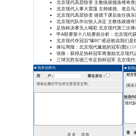
北京现代高层惊变 主教练彼德洛维奇突
北京现代人事大震荡 主帅彼德、老总马
北京现代高层惊变 彼德下课后改任俱乐
北京现代队作出惊人决定 主教练彼德夺
足协杯决赛无人喝彩 北京现代第三次捧
甲A联赛第十八轮赛前分析：北京现代
北京现代夺冠后“嚎叫”:谁还敢说我们是
体坛周报：北京现代尴尬的冠军(图)
(10/
张路：获得足协杯冠军将激励北京现代
三球完胜实德三夺足协杯冠军 北京现代
■ 我来说两句
■ 新
对方
用 户：
匿名发出：
请各位遵纪守法并注意语言文明。
[最多
短信内
署 