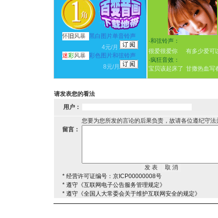
怀
旧
风暴
黑白图片单音铃声
·
和弦铃声：
4元/月
很爱很爱你
有多少爱可
迷
彩
风暴
彩色图片和弦铃声
·
疯狂音效：
8元/月
宝贝该起床了
甘撒热血写
请发表您的看法
用户：
您要为您所发的言论的后果负责，故请各位遵纪守法
留言：
* 经营许可证编号：京ICP00000008号
* 遵守《互联网电子公告服务管理规定》
* 遵守《全国人大常委会关于维护互联网安全的规定》