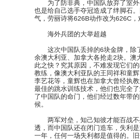
为了防非典，中国队放弃了室外
也是给自己选手夺冠造成了绊脚石。
气，劳丽诗将626B动作改为626C，
海外兵团的大举超越
这次中国队丢掉的6块金牌，除了
余澳大利亚、加拿大各抢走2块。澳
此之快？究其原因，不难发现它们的
教练，像澳大利亚队的王同祥和童辉
李艺花等，童辉也在加拿大曾经执教
最佳的跳水训练技术，他们也完全了
了中国队的命门，他们经过数年带的
候。
两军对垒，知己知彼才能百战不
透，而中国队还在闭门造车，失利是
一年，任何一场失利都是值得的。旧