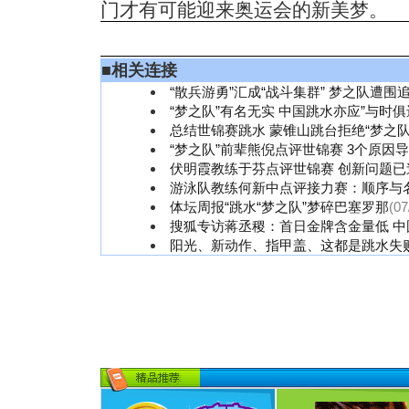
门才有可能迎来奥运会的新美梦。
■
相关连接
“散兵游勇”汇成“战斗集群” 梦之队遭围
“梦之队”有名无实 中国跳水亦应”与时俱
总结世锦赛跳水 蒙锥山跳台拒绝“梦之队
“梦之队”前辈熊倪点评世锦赛 3个原因
伏明霞教练于芬点评世锦赛 创新问题已
游泳队教练何新中点评接力赛：顺序与
体坛周报“跳水“梦之队”梦碎巴塞罗那
(07
搜狐专访蒋丞稷：首日金牌含金量低 中
阳光、新动作、指甲盖、这都是跳水失