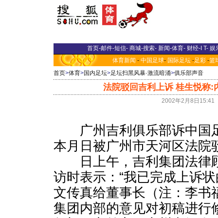
首页
-
邮件
-
短信
-
商城
-
搜索
-
新闻
-
体育
-
财经
-
I T
-
娱
体育新闻
-
中国足球
-
国际足坛
-
足彩
-
篮
首页
>
体育
>
国内足坛
>
足坛扫黑风暴·激流暗涌
>
俱乐部声音
法院驳回吉利上诉 桂生悦称
2002年2月8日15:4
广州吉利俱乐部诉中国足
本月日被广州市天河区法院
日上午，吉利集团法律顾
访时表示：“我已完成上诉
文传真给董事长（注：李书
集团内部的意见对初稿进行