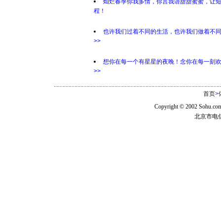
灿烂春季你我多情，你言我语甜甜蜜蜜，让
程！
也许我们过着不同的生活，也许我们做着不
>>
想你在每一个有星星的夜晚！念你在每一刻
>>
首页
>
Copyright © 2002 Sohu.c
北京市电