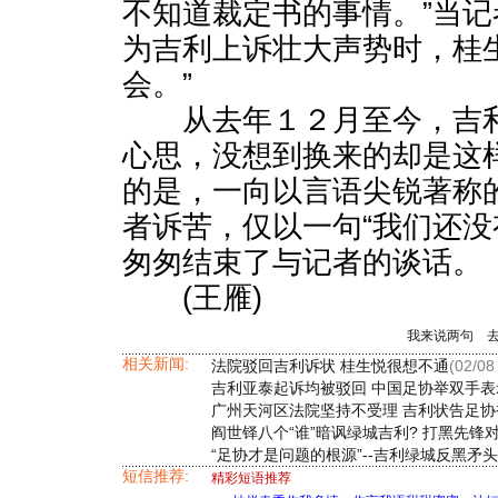
不知道裁定书的事情。”当
为吉利上诉壮大声势时，桂
会。”
从去年１２月至今，吉利
心思，没想到换来的却是这
的是，一向以言语尖锐著称
者诉苦，仅以一句“我们还没
匆匆结束了与记者的谈话。
(王雁)
我来说两句
相关新闻:
法院驳回吉利诉状 桂生悦很想不通
(02/08
吉利亚泰起诉均被驳回 中国足协举双手表
广州天河区法院坚持不受理 吉利状告足协
阎世铎八个“谁”暗讽绿城吉利? 打黑先锋
“足协才是问题的根源”--吉利绿城反黑矛
短信推荐:
精彩短语推荐