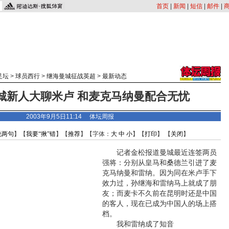
首页
|
新闻
|
短信
|
邮件
|
足坛
>
球员西行
>
继海曼城征战英超
>
最新动态
城新人大聊米卢 和麦克马纳曼配合无忧
2003年9月5日11:14 体坛周报
说两句
】【
我要“揪”错
】【
推荐
】【字体：
大
中
小
】【
打印
】 【
关闭
】
记者金松报道曼城最近连签两员
强将：分别从皇马和桑德兰引进了麦
克马纳曼和雷纳。因为同在米卢手下
效力过，孙继海和雷纳马上就成了朋
友；而麦卡不久前在昆明时还是中国
的客人，现在已成为中国人的场上搭
档。
我和雷纳成了知音