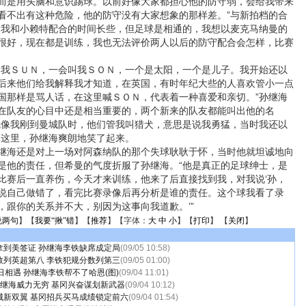
而是用头脑和意识踢球。以前好像大家都担心他的防守弱，会给我带来
看不出有这种危险，他的防守没有大家想象的那样差。”与新拍档的合
“我和小赖特配合的时间长些，但足球是相通的，我想以麦克马纳曼的
很好，现在都是训练，我也无法评价两人以后的防守配合会怎样，比赛
我ＳＵＮ，一会叫我ＳＯＮ，一个是太阳，一个是儿子。我开始还以
后来他们给我解释我才知道，在英国，有时年纪大些的人喜欢管小一点
国那样是骂人话，在这里喊ＳＯＮ，代表着一种喜爱和亲切。”孙继海
在队友的心目中还是相当重要的，两个新来的队友都能叫出他的名
就像我刚到曼城队时，他们管我叫猎犬，意思是说我勇猛，当时我还以
到这里，孙继海爽朗地笑了起来。
海还是对上一场对阿森纳队的那个失球耿耿于怀，当时他就坦诚地向
是他的责任，但希曼的气度折服了孙继海。“他是真正的足球绅士，是
比赛后一直养伤，今天才来训练，他来了后直接找到我，对我说‘孙，
说自己做错了，看完比赛录像后再分析是谁的责任。这个球我看了录
，跟你的关系并不大，别因为这事向我道歉。’”
说两句
】【
我要“揪”错
】【
推荐
】【字体：
大
中
小
】【
打印
】 【
关闭
】
拿到美签证 孙继海李铁缺席成定局
(09/05 10:58)
数列英超第八 李铁犯规分数列第三
(09/05 01:00)
日相遇 孙继海李铁帮不了哈恩(图)
(09/04 11:01)
孙继海威力无穷 基冈兴奋谋划新武器
(09/04 10:12)
城新双翼 基冈招兵买马成绩锁定前六
(09/04 01:54)