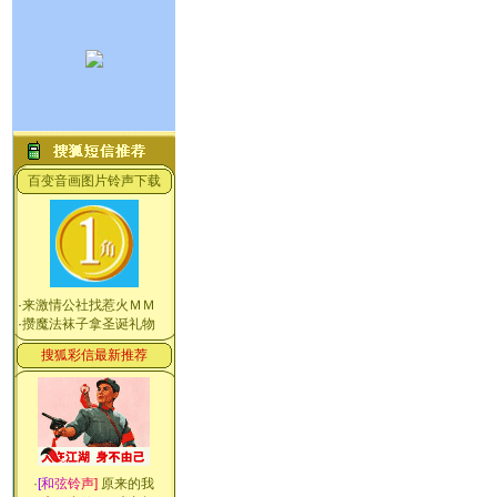
百变音画图片铃声下载
·
来激情公社找惹火ＭＭ
·
攒魔法袜子拿圣诞礼物
搜狐彩信最新推荐
·
[
和
弦
铃
声
]
原来的我