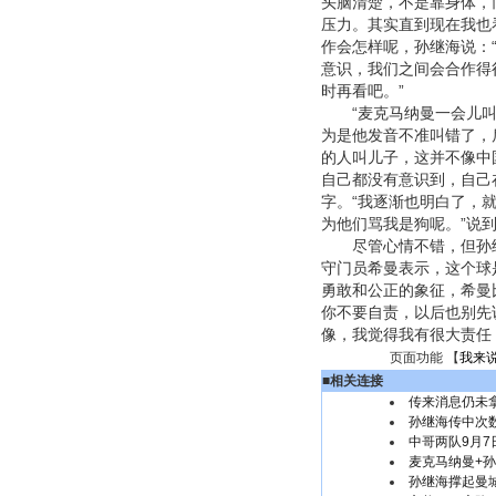
头脑清楚，不是靠身体，
压力。其实直到现在我也
作会怎样呢，孙继海说：
意识，我们之间会合作得
时再看吧。”
“麦克马纳曼一会儿叫
为是他发音不准叫错了，
的人叫儿子，这并不像中
自己都没有意识到，自己
字。“我逐渐也明白了，
为他们骂我是狗呢。”说
尽管心情不错，但孙继
守门员希曼表示，这个球
勇敢和公正的象征，希曼
你不要自责，以后也别先
像，我觉得我有很大责任
页面功能 【
我来
■
相关连接
传来消息仍未
孙继海传中次
中哥两队9月7
麦克马纳曼+
孙继海撑起曼