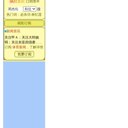
·
[
疯
狂
音
效
]
口哨青年
热门词：
必杀功
林忆莲
精彩订阅
新闻资讯
关注甲Ａ；关注大郅姚
明；关注东亚四强赛
……
订阅
体育新闻
，了解详情