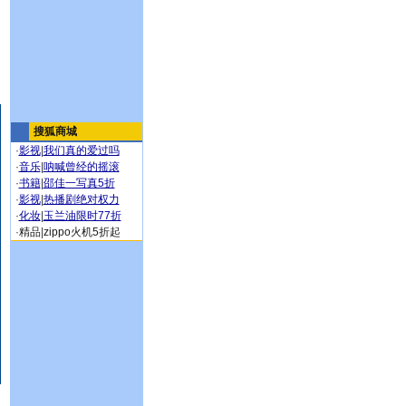
搜狐商城
·
影视
|
我们真的爱过吗
·
音乐
|
呐喊曾经的摇滚
·
书籍
|
邵佳一写真5折
·
影视
|
热播剧绝对权力
·
化妆
|
玉兰油限时77折
·
精品
|
zippo火机5折起