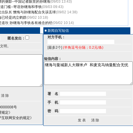
的侧影--中国记者眼里的孙继海
(09/03 13:43)
这道门槛--寄语孙继海和李铁
(09/03 09:43)
让出队长 懊悔与孙继海配合失误丢球
(09/02 14:38)
海已经是鸡立鹤群
(09/02 10:18)
是道坎 孙继海与李铁各有难念的经
(09/02 10:14)
■ 新闻自写短信
对方手机：
匿名发出：
文明。
[最多2个]
(半角逗号分隔；0.2元/条)
短信内容：
署 名
手 机
000008号
密 码
理规定》
护互联网安全的规定》