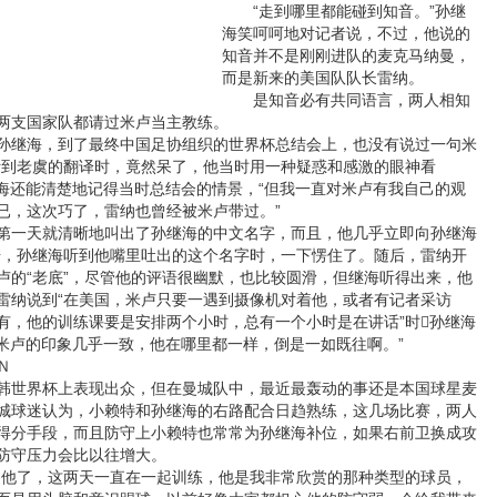
“走到哪里都能碰到知音。”孙继
海笑呵呵地对记者说，不过，他说的
知音并不是刚刚进队的麦克马纳曼，
而是新来的美国队队长雷纳。
是知音必有共同语言，两人相知
两支国家队都请过米卢当主教练。
继海，到了最终中国足协组织的世界杯总结会上，也没有说过一句米
听到老虞的翻译时，竟然呆了，他当时用一种疑惑和感激的眼神看
继海还能清楚地记得当时总结会的情景，“但我一直对米卢有我自己的观
已，这次巧了，雷纳也曾经被米卢带过。”
一天就清晰地叫出了孙继海的中文名字，而且，他几乎立即向孙继海
奇，孙继海听到他嘴里吐出的这个名字时，一下愣住了。随后，雷纳开
卢的“老底”，尽管他的评语很幽默，也比较圆滑，但继海听得出来，他
雷纳说到“在美国，米卢只要一遇到摄像机对着他，或者有记者采访
有，他的训练课要是安排两个小时，总有一个小时是在讲话”时孙继海
对米卢的印象几乎一致，他在哪里都一样，倒是一如既往啊。”
Ｎ
世界杯上表现出众，但在曼城队中，最近最轰动的事还是本国球星麦
城球迷认为，小赖特和孙继海的右路配合日趋熟练，这几场比赛，两人
得分手段，而且防守上小赖特也常常为孙继海补位，如果右前卫换成攻
防守压力会比以往增大。
他了，这两天一直在一起训练，他是我非常欣赏的那种类型的球员，