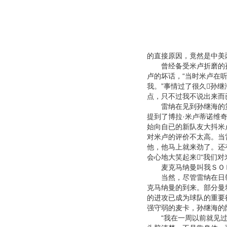
的直接原因，竟然是中美
曾经备受米卢折磨的孙
卢的坏话，“当时米卢在
我。”事情过了很久孙
点，只不过我不说出来而
雷纳在见到孙继海的第
提到了博拉·米卢蒂诺维
始向自已的新队友大抖米
对米卢的评价不太高。当
他，他马上就来劲了。还
会心地大笑起来“我们
麦克马纳曼叫我ＳＯ
当然，尽管雷纳在日韩
克马纳曼的到来。部分曼
的进攻已成为球队的重要
强守弱的麦卡，孙继海的
“我在一周以前就见过