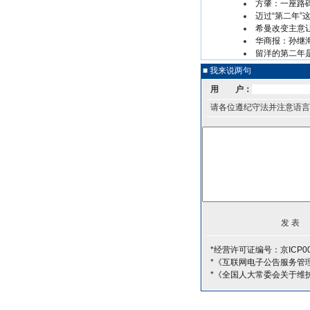
方肇：一座路碑
迈过“第二年”
希曼改变主意
华商报：孙继
留洋的第二年
■ 我来说两句
用 户：
请各位遵纪守法并注意语言
*经营许可证编号：京ICP00
*《互联网电子公告服务管
*《全国人大常委会关于维