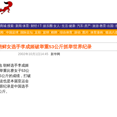
商城
-
搜索
-
新闻
-
体育
-
财经
-
I T
-
娱乐圈
-
女人
-
生活
-
健康
-
汽车
-
房产
-
旅游
-
教育
-
出国
-
新闻
-
中国足球
-
国际足坛
-
足彩
-
篮球
-
棋牌
-
综合体育
-
滚动
-
图片
-
体育漫画
-
狐说八
朝鲜女选手李成姬破举重53公斤抓举世界纪录
2002年10月1日14:45
新华网
 朝鲜选手李成姬
举重比赛女子53公
.5公斤的成绩，打破
这也是本届亚运会
原纪录是中国选手
公斤。