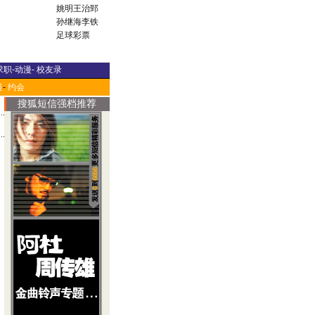
姚明
王治郅
孙继海
李铁
足球彩票
求职
-
动漫
-
校友录
道
-
约会
搜狐短信强档推荐