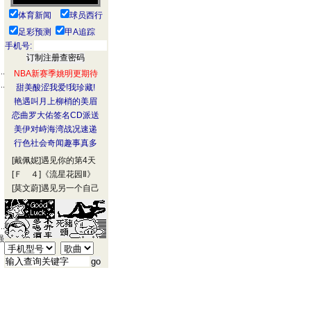
体育新闻
球员西行
足彩预测
甲A追踪
手机号:
NBA新赛季姚明更期待
甜美酸涩我爱!我珍藏!
艳遇叫月上柳梢的美眉
恋曲罗大佑签名CD派送
美伊对峙海湾战况速递
行色社会奇闻趣事真多
[戴佩妮]
遇见你的第4天
[Ｆ ４]
《流星花园Ⅱ》
[莫文蔚]
遇见另一个自己
强