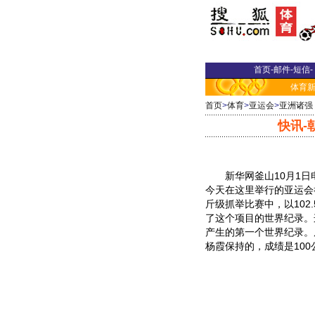
首页
-
邮件
-
短信
-
体育
首页
>
体育
>
亚运会
>
亚洲诸强
快讯-
新华网釜山10月1日电
今天在这里举行的亚运会
斤级抓举比赛中，以102
了这个项目的世界纪录。
产生的第一个世界纪录。
杨霞保持的，成绩是100