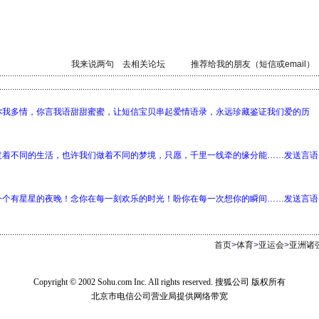
我来说两句
去相关论坛
推荐给我的朋友（短信或email）
你我多情，你言我语甜甜蜜蜜，让短信宝贝串起爱情语录，永远珍藏鉴证我们爱的历
过着不同的生活，也许我们做着不同的梦境，只愿，千里一线牵的缘分能……发送言语
一个有星星的夜晚！念你在每一刻欢乐的时光！盼你在每一次想你的瞬间……发送言语
首页
>
体育
>
亚运会
>
亚洲诸
Copyright © 2002 Sohu.com Inc. All rights reserved. 搜狐公司 版权所有
北京市电信公司营业局提供网络带宽