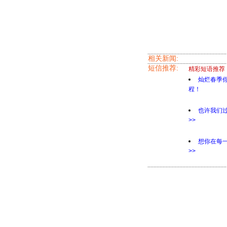
相关新闻:
短信推荐:
精彩短语推荐
灿烂春季
程！
也许我们
>>
想你在每
>>