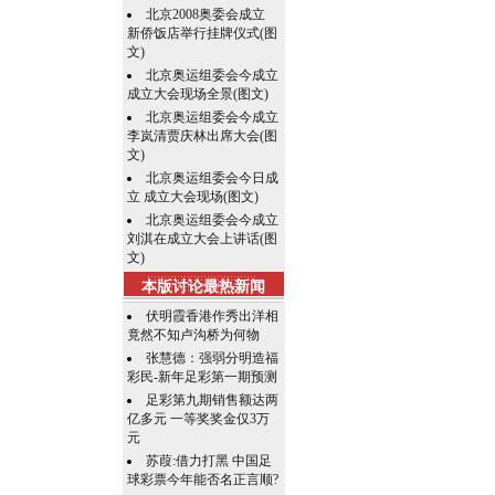
北京2008奥委会成立
新侨饭店举行挂牌仪式(图
文)
北京奥运组委会今成立
成立大会现场全景(图文)
北京奥运组委会今成立
李岚清贾庆林出席大会(图
文)
北京奥运组委会今日成
立 成立大会现场(图文)
北京奥运组委会今成立
刘淇在成立大会上讲话(图
文)
本版讨论最热新闻
伏明霞香港作秀出洋相
竟然不知卢沟桥为何物
张慧德：强弱分明造福
彩民-新年足彩第一期预测
足彩第九期销售额达两
亿多元 一等奖奖金仅3万
元
苏葭:借力打黑 中国足
球彩票今年能否名正言顺?