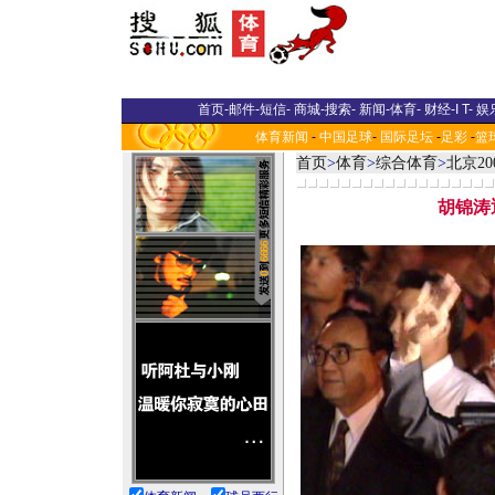
首页
-
邮件
-
短信
-
商城
-
搜索
-
新闻
-
体育
-
财经
-
I T
-
娱
体育新闻
-
中国足球
-
国际足坛
-
足彩
-
篮
首页
>
体育
>
综合体育
>
北京20
胡锦涛