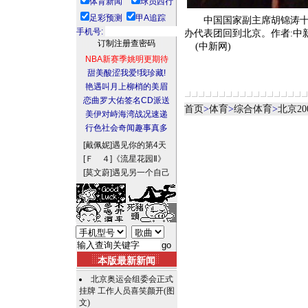
体育新闻
球员西行
足彩预测
甲A追踪
中国国家副主席胡锦涛十四
手机号:
办代表团回到北京。作者:中
(中新网)
NBA新赛季姚明更期待
甜美酸涩我爱!我珍藏!
艳遇叫月上柳梢的美眉
恋曲罗大佑签名CD派送
首页
>
体育
>
综合体育
>
北京20
美伊对峙海湾战况速递
行色社会奇闻趣事真多
[戴佩妮]
遇见你的第4天
[Ｆ ４]
《流星花园Ⅱ》
[莫文蔚]
遇见另一个自己
本版最新新闻
北京奥运会组委会正式
挂牌 工作人员喜笑颜开(图
文)