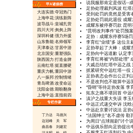
说我服那肯定是假话--
甲A诸侯榜
足协处理裁判风波 红塔
大连实德:夺冠热门
受到处罚的竟然是受害
上海申花:演练新阵
足协处罚就此退役 成
波导战斗
:
皇城扎营
成耀东被停赛罚款 昆
四川大河:匆匆上阵
“昆明改判事件”处罚预
深圳科健:强力外援
足协：成耀东停赛5场罚
山东鲁能:名帅领军
李育红“业绩”多 这位
天津泰达:甘居中游
足协举起了大棒：成耀东
北京国安:重塑强队
足协向中远道歉 认定
李育红将被“内部处理”
陕西国力:打造金牌
大戚总结红塔中远之战
云南红塔:挺直腰硬
抓紧研究中远红塔一役
重庆力帆:重回中游
足协表态会作出公正判
八一振邦
:
控制情绪
不是改判也不能算中远罢
青岛啤酒:改变命运
“昏哨”等待足协发落 
沈阳金德:期盼翻身
拓东之痛不堪回首 中
上海中远:直指前四
滇沪之战重大失误 李玉
专栏作家
中远正式递交申诉 沈
中远赴京要讨说法 足
丁力达
马德兴
“法国绅士”名不虚传 
边冠峰
关 军
为周日“点球闹剧”讨个
中远俱乐部向足协提出
曲昌春
刘建宏
不服李玉红该判行为 中
汪大昭
杜 锐