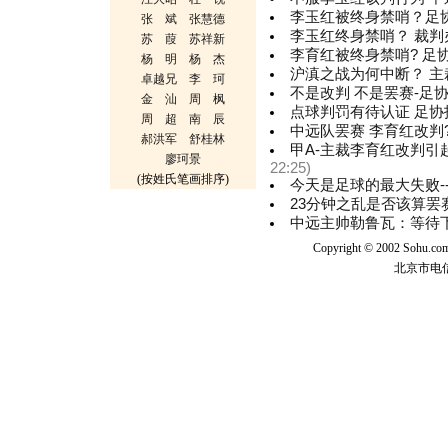
李玉红被终身禁哨？足
张 斌
张慧德
李玉红终身禁哨？ 裁
苏 葭
苏祥新
李育红被终身禁哨? 足
杨 明
杨 杰
沪滇之战为何中断？ 主
卓越兄
李 珂
不是改判 不是罢赛-足
金 汕
周 枫
点球判罚有待认证 足
周 超
南 辰
中远队罢赛 李育红改判
郝洪军
舒桂林
甲A-主裁李育红改判引
廖珂景
22:25)
(按姓氏笔画排序)
今天是足球的最大失败--
23分钟之乱是否该算罢
中远主帅勒鲁瓦：等待
Copyright © 2002 Sohu.c
北京市电