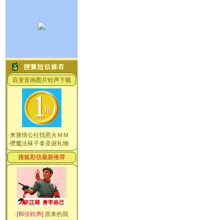
百变音画图片铃声下载
·
来激情公社找惹火ＭＭ
·
攒魔法袜子拿圣诞礼物
搜狐彩信最新推荐
·
[
和
弦
铃
声
]
原来的我