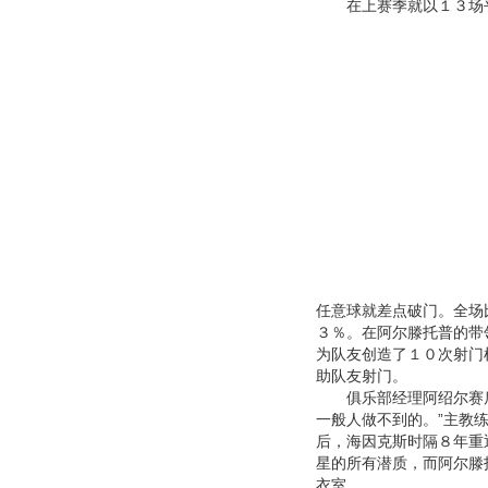
在上赛季就以１３场平
任意球就差点破门。全场
３％。在阿尔滕托普的带
为队友创造了１０次射门
助队友射门。
俱乐部经理阿绍尔赛后
一般人做不到的。”主教
后，海因克斯时隔８年重
星的所有潜质，而阿尔滕
衣室。