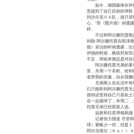
如今，德国媒体在评价阿
意提到了自己目前的球鞋
到沙尔克０４队，就只穿
心。”而《图片报》则透
样。
不过和阿尔滕托普熟悉
利勒·阿尔滕托普在凯泽
报》采访的时候透露，比
伊德的时候，教练邦加茨
不足，而哈米德总是对自
阿尔滕托普兄弟的童年
里，共用一个衣柜。哈利
老穿我的衣服，自从我搬
兄弟两人在生活中有时
们只能听到阿尔滕托普兄
德却还坚持自己只喜欢土
在一起踢球了，本周二，
托普兄弟已经双双入选。
远射和任意球领风骚
记者张力报道 尽管和
球）要略少一些，但是１
阿尔戈维尔（Ｋａｒｌ 