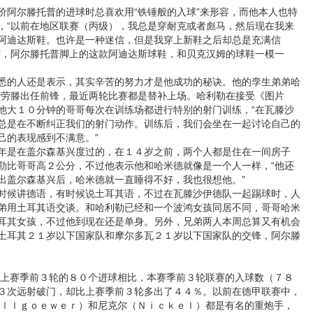
尔滕托普的进球时总喜欢用“铁锤般的入球”来形容，而他本人也特
，“以前在地区联赛（丙级），我总是穿耐克或者彪马，然后现在我来
阿迪达斯鞋。也许是一种迷信，但是我穿上新鞋之后却总是充满信
露，阿尔滕托普脚上的这款阿迪达斯球鞋，和贝克汉姆的球鞋一模一
的人还是表示，其实辛苦的努力才是他成功的秘诀。他的孪生弟弟哈
斯劳滕出任前锋，最近两轮比赛都是替补上场。哈利勒在接受《图片
他大１０分钟的哥哥每次在训练场都进行特别的射门训练，“在瓦滕沙
总是在不断纠正我们的射门动作。训练后，我们会坐在一起讨论自己的
己的表现感到不满意。”
是在盖尔森基兴度过的，在１４岁之前，两个人都是住在一间房子
勒比哥哥高２公分，不过他表示他和哈米德就像是一个人一样，“他还
出盖尔森基兴后，哈米德就一直睡得不好，我也很想他。”
候讲德语，有时候说土耳其语，不过在瓦滕沙伊德队一起踢球时，人
弟用土耳其语交谈。和哈利勒已经和一个波鸿女孩同居不同，哥哥哈米
耳其女孩，不过他到现在还是单身。另外，兄弟两人本周总算又有机会
土耳其２１岁以下国家队和摩尔多瓦２１岁以下国家队的交锋，阿尔滕
上赛季前３轮的８０个进球相比，本赛季前３轮联赛的入球数（７８
３次远射破门，却比上赛季前３轮多出了４４％。以前在德甲联赛中，
Ａｌｌｇｏｅｗｅｒ）和尼克尔（Ｎｉｃｋｅｌ）都是有名的重炮手，