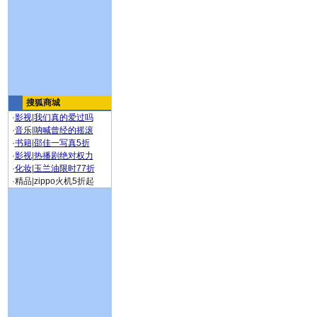
搜狐商城
·
影视
|
我们真的爱过吗
·
音乐
|
呐喊曾经的摇滚
·
书籍
|
邵佳一写真5折
·
影视
|
热播剧绝对权力
·
化妆
|
玉兰油限时77折
·
精品
|
zippo火机5折起