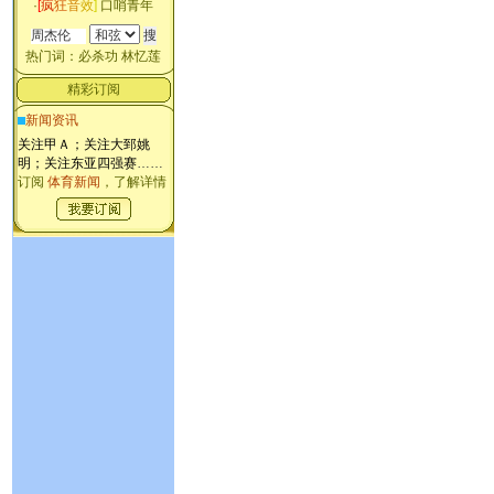
·
[
疯
狂
音
效
]
口哨青年
热门词：
必杀功
林忆莲
精彩订阅
新闻资讯
关注甲Ａ；关注大郅姚
明；关注东亚四强赛
……
订阅
体育新闻
，了解详情