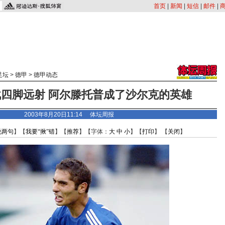
首页
|
新闻
|
短信
|
邮件
|
足坛
>
德甲
>
德甲动态
四脚远射 阿尔滕托普成了沙尔克的英雄
2003年8月20日11:14 体坛周报
说两句
】【
我要“揪”错
】【
推荐
】【字体：
大
中
小
】【
打印
】 【
关闭
】