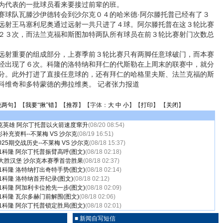
为代表的一批球员看来要接过前辈的班。
球队瓦滕沙伊德转会到沙尔克０４的哈米德·阿尔滕托普已经有了３
远射王马塞利尼奥通过远射一共只进了４球。阿尔滕托普在这３轮比赛
２３次，而法兰克福和斯图加特两队所有球员在前３轮比赛射门次数总
射重要的组成部分，上赛季前３轮比赛只有两脚任意球破门，而本赛
经出现了６次。科隆的洛特纳和拜仁的代斯勒在上周末的联赛中，就分
分。此外打进了直接任意球的，还有拜仁的哈格里夫斯、法兰克福的斯
科维奇和多特蒙德的弗拉维奥。 记者张力报道
说两句
】【
我要“揪”错
】【
推荐
】【字体：
大
中
小
】【
打印
】 【
关闭
】
克英雄 阿尔丁托普以火箭速度窜升
(08/20 08:54)
彩补充资料--不莱梅 VS 沙尔克
(08/19 16:51)
25期交战历史--不莱梅 VS 沙尔克
(08/18 15:37)
-1科隆 阿尔丁托普振臂高呼(图文)
(08/18 02:18)
-1大胜汉堡 沙尔克本赛季首尝胜果
(08/18 02:37)
-1科隆 洛特纳打出奇特手势(图文)
(08/18 02:14)
-1科隆 洛特纳首开纪录(图文)
(08/18 02:12)
-1科隆 阿加利卡位抢先一步(图文)
(08/18 02:09)
-1科隆 瓦尔多赫门前解围(图文)
(08/18 02:06)
-1科隆 阿尔丁托普锁定胜局(图文)
(08/18 02:01)
■ 新闻自写短信