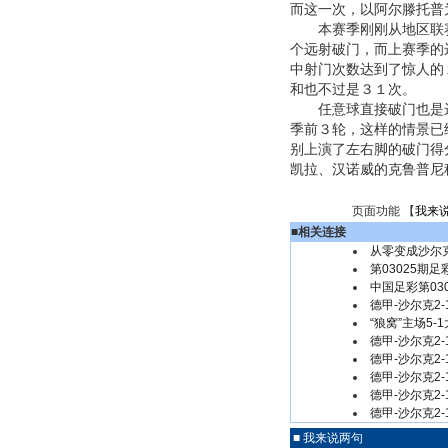
而这一次，以阿尔滕托普
本赛季刚刚从地区联赛
个远射破门，而上赛季的
中射门次数达到了惊人的
和也不过是３１次。
任意球直接破门也是远
季前３轮，这样的情景已
别上演了左右脚的破门得
凯拉、汉诺威的克鲁普尼
页面功能 【
我来
■
相关连接
从零变成沙尔
第03025期足
中国足彩第030
德甲-沙尔克2
“狼窝”主场5
德甲-沙尔克2
德甲-沙尔克2
德甲-沙尔克2
德甲-沙尔克2
德甲-沙尔克2
■ 我来说两句