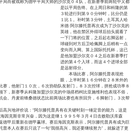
局而被戏称为德甲平局大师的沙尔克０４队，在新赛季前两轮中又都
是以平局告终。
在上周日和科隆的第
３轮进行到第９０分钟时，比分仍是
１比１。补时第３分钟，土耳其人哈
米德·阿尔滕托普再次成为了沙尔克的
英雄，他在禁区外得球后抬头观看了
一下门将的位置，之后起右脚远射，
球碰到对方后卫哈佩脚上后稍有一点
变向而入网。算上国际托托杯，这已
是他加盟沙尔克０４之后在新赛季打
进的第４个入球，而这４个进球全部
是远射得分。
本场比赛，阿尔滕托普表现抢
眼，上半时第１６分钟在２８米外的
比赛，他射门１０次，６次协助队友射门，８３次控球，拼抢成功率８
领下，新赛季从科隆加盟沙尔克的中场搭档柯比亚施维利也表现不俗，
机会。丹麦前锋桑德状态比前两场比赛也有所回升，６脚射门，３次帮
高兴地评价说：“阿尔滕托普具有在关键时刻一锤定音的能力，这是
练海因克斯非常兴奋，因为这是继１９９５年３月４日击败勒沃库森
返德甲后重新在德甲赢球。赛后海因克斯表示，阿尔滕托普具有成为巨
托普本人在赛后只说了一句“我很高兴，我还要继续努力”，就躲进了更