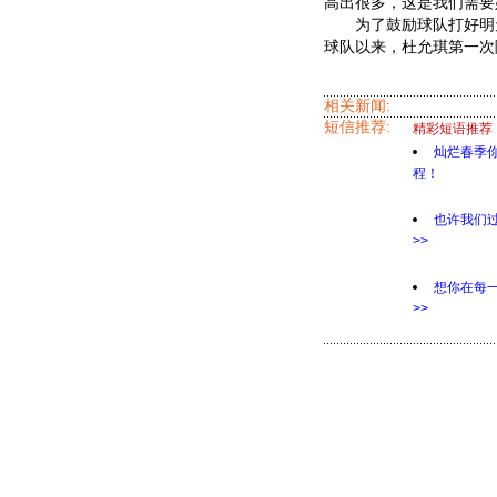
高出很多，这是我们需要
为了鼓励球队打好明天
球队以来，杜允琪第一次
相关新闻:
短信推荐:
精彩短语推荐
灿烂春季
程！
也许我们
>>
想你在每
>>