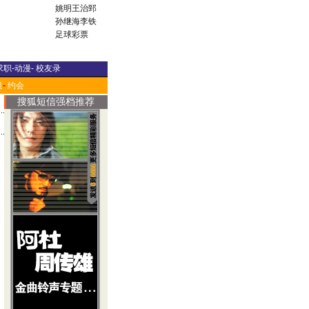
姚明
王治郅
孙继海
李铁
足球彩票
求职
-
动漫
-
校友录
道
-
约会
搜狐短信强档推荐