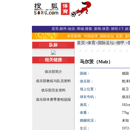
首页
-
邮件
-
短信
-
商城
-
搜索
-
新闻
-
体育
-
财经
-
I T
-
娱
体育新闻
-
中国足球
-
国际足坛
-
足彩
-
篮
首页
>
体育
>
国际足坛
>
德甲
>
队标
相关链接
马尔茨（Malz）
俱乐部简介
国籍：
德国 
俱乐部教练与队员资料
俱乐部：
凯泽斯劳
场上位置：
前卫
俱乐部历史资料
球衣号码：
俱乐
俱乐部本赛季赛程战报
身高：
182c
体重：
77kg
婚姻状况：
未知
生日：
1972-