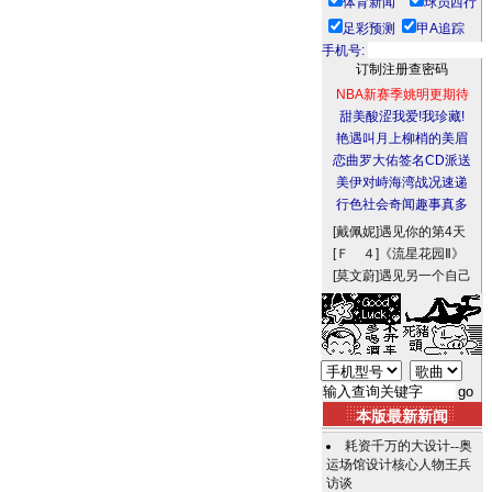
体育新闻
球员西行
足彩预测
甲A追踪
手机号:
NBA新赛季姚明更期待
甜美酸涩我爱!我珍藏!
艳遇叫月上柳梢的美眉
恋曲罗大佑签名CD派送
美伊对峙海湾战况速递
行色社会奇闻趣事真多
[戴佩妮]
遇见你的第4天
[Ｆ ４]
《流星花园Ⅱ》
[莫文蔚]
遇见另一个自己
本版最新新闻
耗资千万的大设计--奥
运场馆设计核心人物王兵
访谈