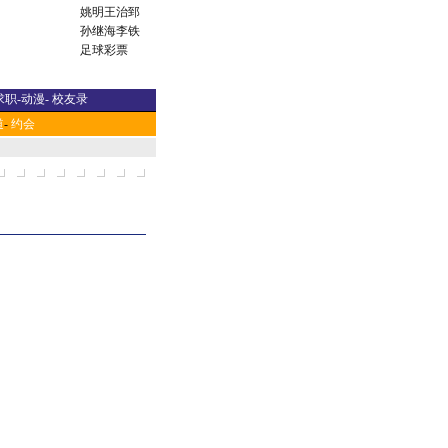
姚明
王治郅
孙继海
李铁
足球彩票
求职
-
动漫
-
校友录
道
-
约会