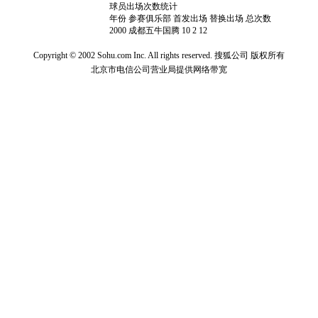
球员出场次数统计
年份 参赛俱乐部 首发出场 替换出场 总次数
2000 成都五牛国腾 10 2 12
Copyright © 2002 Sohu.com Inc. All rights reserved. 搜狐公司 版权所有
北京市电信公司营业局提供网络带宽