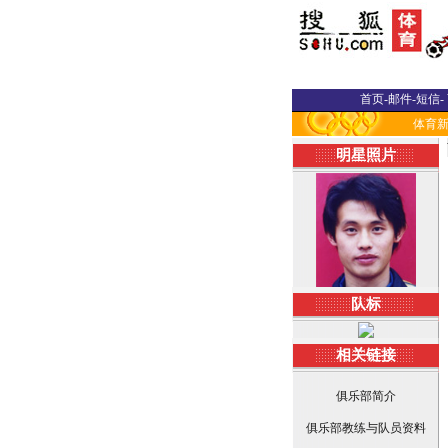
首页
-
邮件
-
短信
-
体育
明星照片
队标
相关链接
俱乐部简介
俱乐部教练与队员资料