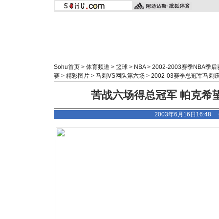
Sohu首页
>
体育频道
>
篮球
>
NBA
>
2002-2003赛季NBA季后
赛
>
精彩图片
>
马刺VS网队第六场
>
2002-03赛季总冠军马刺
苦战六场得总冠军 帕克希望
2003年6月16日16:4