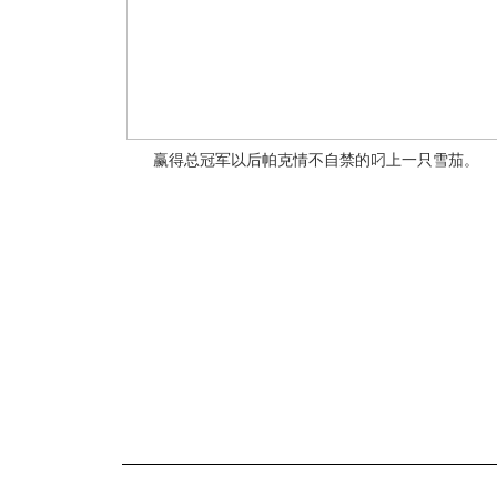
赢得总冠军以后帕克情不自禁的叼上一只雪茄。