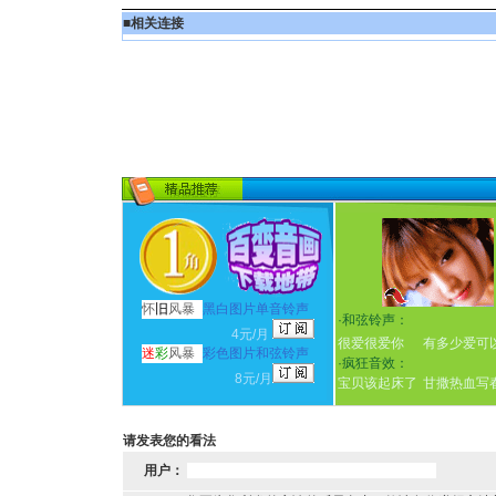
■
相关连接
怀
旧
风暴
黑白图片单音铃声
·
和弦铃声：
4元/月
很爱很爱你
有多少爱可
迷
彩
风暴
彩色图片和弦铃声
·
疯狂音效：
8元/月
宝贝该起床了
甘撒热血写
请发表您的看法
用户：