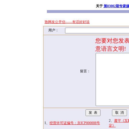
关于
第03002期专家
致网友公开信——有话好好说
用户：
您要对您发表
意语言文明!
留言：
2、
遵守《互
1、
经营许可证编号：京ICP000008号
定》