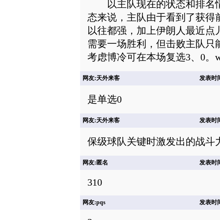
以主队现在的状态和排名情况
态来说，主队由于看到了获得
以往都强，加上伊朗人最近点
需要一场胜利，但击败主队只
考虑博冷可在本场复选3、0。www.l
网友:天外来客
发表时间: 
是单选0
网友:天外来客
发表时间: 
保级球队关键时激发出的战斗力
网友:匿名
发表时间: 
310
网友:pqs
发表时间: 