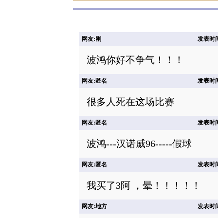
网友:刚
发表时间: 
波鸿你好不争气！！！
网友:匿名
发表时间: 
很多人死在这场比赛
网友:匿名
发表时间: 
波鸿---汉诺威96-----假球
网友:匿名
发表时间: 
我买了3阿 ，晕！！！！！
网友:地方
发表时间: 