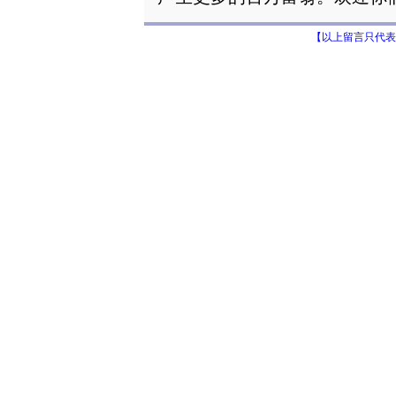
【以上留言只代表