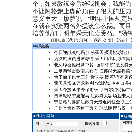
个，如果教练今后给我机会，我能为
不让阿格鲍上廖萨顶住了很大的压力
意义重大。廖萨说：“明年中国规定
在就在实验两名外援该怎么踢。而且
培养他们，明年舜天也会受益。”汤
页面功能 【
我来说两句
】【
我要“揪”错
】【
推荐
】
■
相关连接
今日迎战澳柯玛 江苏舜天强调控球权
(11
为激励球员进球激情 舜天用小贝球衣奖
老总峰会推出盘中餐 “画饼中超”激发舜
主场两球击败南京有有 江苏舜天赢得德
为了面子也为三分 舜天要“踩着”有有进
舜天悬赏50万求胜利 “德比战”有有口是
舜天外援50米外吊射破门 吉尔伯特惊世
四球轻取宁波耀马 江苏舜天客场迎来大
宁波耀马要趁江苏舜天最近内讧全取三
广州香雪作客逼平舜天 球队距榜首仅一
■ 我来说两句
■ 新
对方
用 户：
匿名发出：
请各位遵纪守法并注意语言文明。