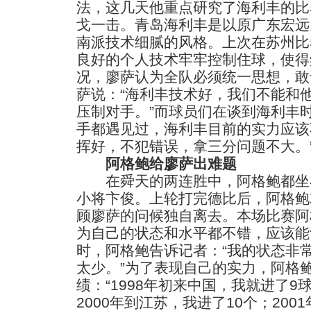
法，这几天他重点研究了海利丰的比
戈一击。青岛海利丰是以原广东宏远
南派技术细腻的风格。上次在苏州比
良好的个人技术牢牢控制住球，使得
况，廖萨认为全队必须统一思想，敢
萨说：“海利丰技术好，我们不能和
压制对手。”而球员们在谈到海利丰
手都遇见过，海利丰目前的实力应该
挥好，不犯错误，拿三分问题不大。
阿格鲍给廖萨出难题
在舜天的两连胜中，阿格鲍都坐
小将卞俊。上轮打完德比后，阿格鲍
顾廖萨的问候独自离去。本场比赛阿
为自己的状态和水平都不错，应该能
时，阿格鲍告诉记者：“我的状态非
太少。”为了表现自己的实力，阿格
绩：“1998年初来中国，我就进了9球
2000年到江苏，我进了10个；200