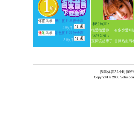
怀
旧
风暴
黑白图片单音铃声
·
和弦铃声：
4元/月
很爱很爱你
有多少爱可
迷
彩
风暴
彩色图片和弦铃声
·
疯狂音效：
8元/月
宝贝该起床了
甘撒热血写
搜狐体育24小时值班电话：
Copyright © 2003 Sohu.com I