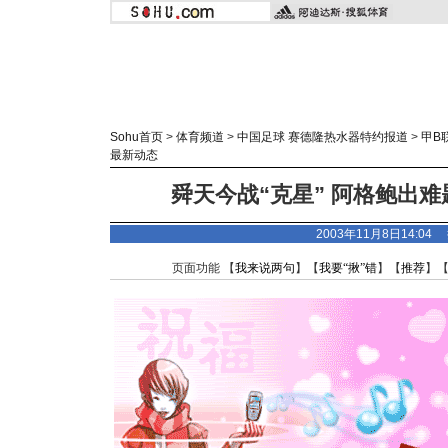
Sohu首页
>
体育频道
>
中国足球 赛德隆热水器特约报道
>
甲B
最新动态
舜天今战“克星” 阿格鲍出
2003年11月8日14:0
页面功能 【
我来说两句
】【
我要“揪”错
】【
推荐
】