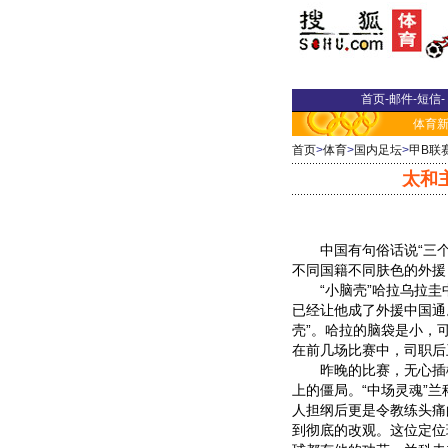
首页
-
邮件
-
短信
-
体育
首页
>
体育
>
国内足坛
>
甲B联
太和
中国有句俗话说“三个女
不同国籍不同肤色的外援
“小脑壳”哈拉乌拉圭
已经让他成了外援中国通
壳”。哈拉的脑袋是小，
在前几场比赛中，司职后
昨晚的比赛，无心插柳
上的僵局。“中场灵魂”
人担纲后更是令教练头痛
到彻底的改观。这位定位