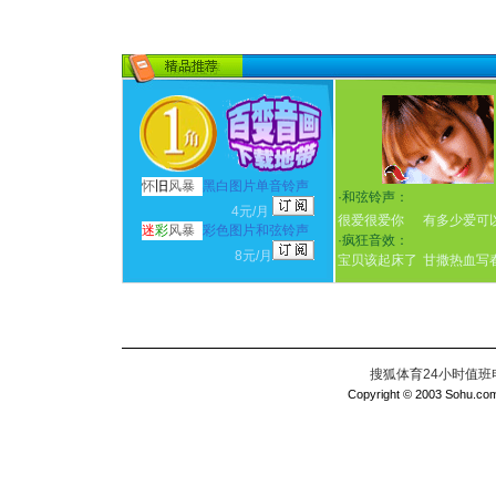
怀
旧
风暴
黑白图片单音铃声
·
和弦铃声：
4元/月
很爱很爱你
有多少爱可
迷
彩
风暴
彩色图片和弦铃声
·
疯狂音效：
8元/月
宝贝该起床了
甘撒热血写
搜狐体育24小时值班电话：
Copyright © 2003 Sohu.com I