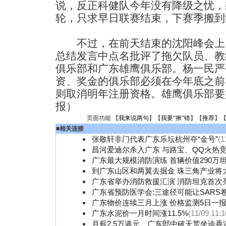
说，反正科健队今年没有降级之忧，
轮，只求早日联赛结束，下赛季搬到
不过，在前天结束的沈阳峰会上
总结发言中点名批评了拖欠队员、教
俱乐部和广东雄鹰俱乐部。杨一民严
资、奖金的俱乐部必须在今年底之前
则取消明年注册资格。雄鹰俱乐部要
报）
页面功能 【
我来说两句
】【
我要“揪”错
】【
推荐
】
■
相关连接
张敬轩非门代表广东乐坛杭州夺“金号”
(1
昌河爱迪尔杀入广东 与路宝、QQ火热
广东最大规模消防演练 首辆价值290万
到广东山区和两翼去掘金 珠三角产业将
广东省举办消防救援汇演 消防坦克首次亮
广东省预防医学会:三途径可能让SARS
广东物价连续三月上涨 价格监测5日一
广东水泥价一月时间涨11.5%
(11/09 11:1
月薪2.5万港元 广东郎中破天荒坐诊香