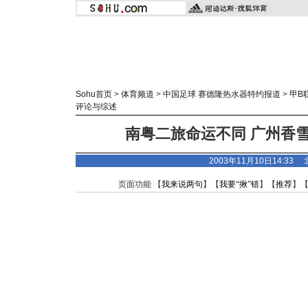
Sohu首页
>
体育频道
>
中国足球 赛德隆热水器特约报道
>
甲B
评论与综述
南粤二旅命运不同 广州香
2003年11月10日14:33
页面功能 【
我来说两句
】【
我要“揪”错
】【
推荐
】