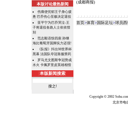
(成都商报)
本版讨论最热新闻
伤痛使忧郁王子身心疲
惫 巴乔伤心至极决定退役
亚平宁为巴乔哭泣-王
首页
>
体育
>
国际足坛
>
球员西
子将退役各路人士依依惜
别
范志毅语惊四座:孙继
海比葡萄牙国脚实力还强!
《队报》抖出98世界杯
黑幕 法国队夺冠靠服禁药
罗马尤文图斯争冠势成
水火 卡佩罗里皮英雄相惜
本版新闻搜索
Copyright © 2002 Sohu.c
北京市电