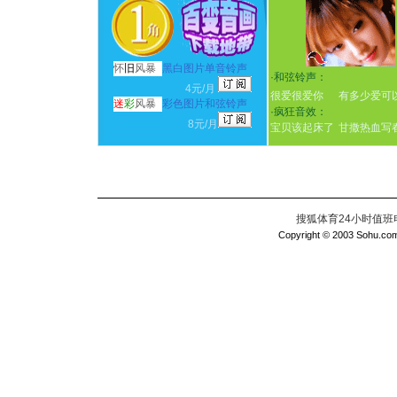
怀
旧
风暴
黑白图片单音铃声
·
和弦铃声：
4元/月
很爱很爱你
有多少爱可
迷
彩
风暴
彩色图片和弦铃声
·
疯狂音效：
8元/月
宝贝该起床了
甘撒热血写
搜狐体育24小时值班电话：
Copyright © 2003 Sohu.com I