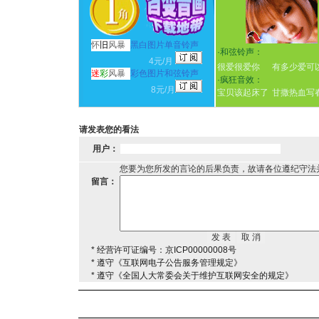
怀
旧
风暴
黑白图片单音铃声
·
和弦铃声：
4元/月
很爱很爱你
有多少爱可
迷
彩
风暴
彩色图片和弦铃声
·
疯狂音效：
8元/月
宝贝该起床了
甘撒热血写
请发表您的看法
用户：
您要为您所发的言论的后果负责，故请各位遵纪守法
留言：
* 经营许可证编号：京ICP00000008号
* 遵守《互联网电子公告服务管理规定》
* 遵守《全国人大常委会关于维护互联网安全的规定》