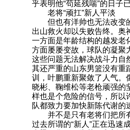
乎表明他“苟延残喘”的日子
老将“顽扛”新人平淡
但也有洋帅也无法改变的
出山救火却以失败告终。奥
一方面是年龄结构的越发老
方面屡屡变故，球队的凝聚
这些问题无法解决战斗力自
其还严重的山东男篮没有重
训，叶鹏重新聚敛了人气。
晓彬、鞠维松等老枪顽强的
样也是个危险的信号，所以
队都致力要加快新陈代谢的
并不是只有老将们把所有的
过去所谓的“新人”正在迅速