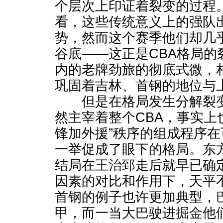
个层次上印证着裂变的过程
看，这些传统意义上的强队
势，然而这个赛季他们却几
谷底——这正是CBA格局的
内的老牌劲旅的彻底式微，
巩固着吉林、首钢的地位与
但是在格局发生分解裂变
然主宰着整个CBA，事实上
锋加外援”秩序的组成程序
一举促成了眼下的格局。东
结局在
王治郅
走后就早已确
因素的对比和作用下，天平
首钢的例子也许更加典型，
甲，而一当大巴驶进
掘金
他