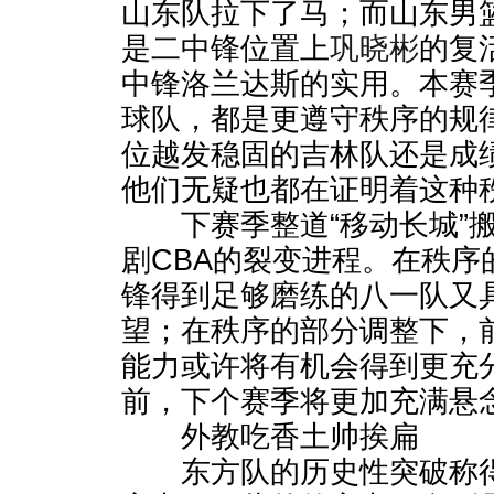
山东队拉下了马；而山东男
是二中锋位置上
巩晓彬
的复
中锋洛兰达斯的实用。本赛
球队，都是更遵守秩序的规
位越发稳固的吉林队还是成
他们无疑也都在证明着这种
下赛季整道“移动长城”搬
剧CBA的裂变进程。在秩序
锋得到足够磨练的八一队又
望；在秩序的部分调整下，
能力或许将有机会得到更充
前，下个赛季将更加充满悬
外教吃香土帅挨扁
东方队的历史性突破称得