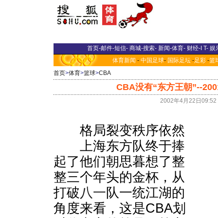
首页
-
邮件
-
短信
-
商城
-
搜索
-
新闻
-
体育
-
财经
-
I T
-
娱
体育新闻
-
中国足球
-
国际足坛
-
足彩
-
篮
首页
>
体育
>
篮球
>
CBA
CBA没有“东方王朝”--200
2002年4月22日09:
格局裂变秩序依然
上海东方队终于捧
起了他们朝思暮想了整
整三个年头的金杯，从
打破
八一
队一统江湖的
角度来看，这是CBA划