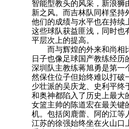
智能型教头的风采，新浪狮由
新之风。而吉林队同样坚持
他们的成绩与水平也在持续
这些球队获益匪浅，同时也有
平层次上的提高。
而与辉煌的外来和尚相比
日子也像足球国产教练经历
深圳队主教练蒋旭勇是第一
然保住位子但始终难以打破
少壮派的吴庆龙、史利平终
和奥神都陷入了历史上最大
女篮主帅的陈道宏在最关键
机。包括闵鹿蕾、阿的江等
江苏的徐强始终坐在火山口