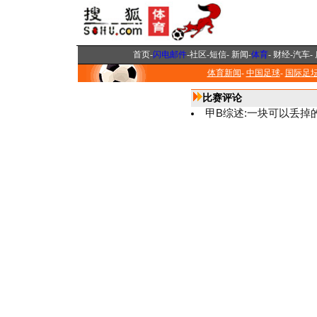
首页
-
闪电邮件
-
社区
-
短信
-
新闻
-
体育
-
财经
-
汽车
-
体育新闻
-
中国足球
-
国际足
比赛评论
甲B综述:一块可以丢掉