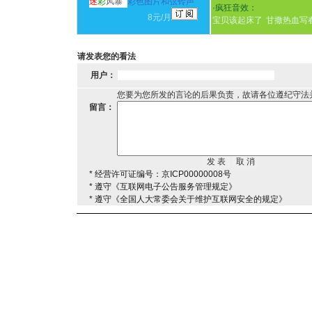
迷
彩
风暴
彩色图片和弦铃声
·
疯狂音效：
8元/月
宝贝该起床了
甘撒热血写
请发表您的看法
用户：
您要为您所发的言论的后果负责，故请各位遵纪守法
留言：
* 经营许可证编号：京ICP00000008号
* 遵守《互联网电子公告服务管理规定》
* 遵守《全国人大常委会关于维护互联网安全的规定》