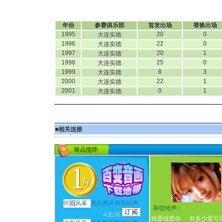
年份
参赛俱乐部
首发出场
替换出场
1995
20
0
大连实德
1996
22
0
大连实德
1997
20
1
大连实德
1998
25
0
大连实德
1999
8
3
大连实德
2000
22
1
大连实德
2001
0
1
大连实德
■
相关连接
怀
旧
风暴
黑白图片单音铃声
·
和弦铃声：
4元/月
很爱很爱你
有多少爱可