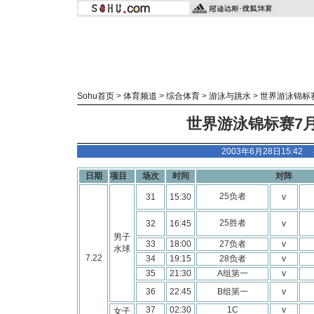
Sohu首页
>
体育频道
>
综合体育
>
游泳与跳水
>
世界游泳锦标
世界游泳锦标赛7月
2003年6月28日15:4
日期
项目
场次
时间
对阵
25负者
31
15:30
v
25胜者
32
16:45
v
男子
33
18:00
27负者
v
水球
7.22
34
19:15
28负者
v
35
21:30
A组第一
v
36
22:45
B组第一
v
37
02:30
1C
v
女子