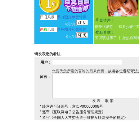
怀
旧
风暴
黑白图片单音铃声
·
和弦铃声：
4元/月
很爱很爱你
有多少爱可
迷
彩
风暴
彩色图片和弦铃声
·
疯狂音效：
8元/月
宝贝该起床了
甘撒热血写
请发表您的看法
用户：
您要为您所发的言论的后果负责，故请各位遵纪守法
留言：
* 经营许可证编号：京ICP00000008号
* 遵守《互联网电子公告服务管理规定》
* 遵守《全国人大常委会关于维护互联网安全的规定》