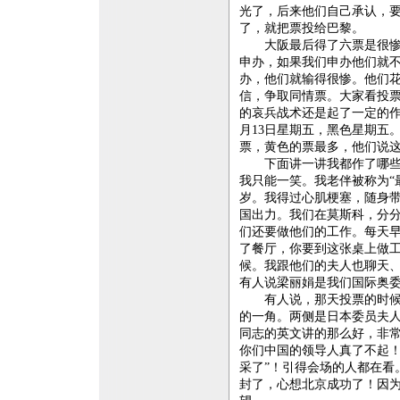
光了，后来他们自己承认，
了，就把票投给巴黎。
大阪最后得了六票是很惨的
申办，如果我们申办他们就
办，他们就输得很惨。他们花
信，争取同情票。大家看投票
的哀兵战术还是起了一定的作
月13日星期五，黑色星期五
票，黄色的票最多，他们说这
下面讲一讲我都作了哪些工
我只能一笑。我老伴被称为“
岁。我得过心肌梗塞，随身
国出力。我们在莫斯科，分
们还要做他们的工作。每天早
了餐厅，你要到这张桌上做
候。我跟他们的夫人也聊天
有人说梁丽娟是我们国际奥
有人说，那天投票的时候，
的一角。两侧是日本委员夫人
同志的英文讲的那么好，非
你们中国的领导人真了不起！
采了”！引得会场的人都在看
封了，心想北京成功了！因