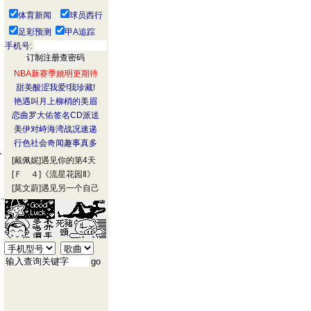
体育新闻
球员西行
足彩预测
甲A追踪
手机号:
NBA新赛季姚明更期待
甜美酸涩我爱!我珍藏!
艳遇叫月上柳梢的美眉
恋曲罗大佑签名CD派送
美伊对峙海湾战况速递
行色社会奇闻趣事真多
一
[戴佩妮]
遇见你的第4天
[Ｆ ４]
《流星花园Ⅱ》
[莫文蔚]
遇见另一个自己