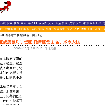
商城
-
搜索
-
新闻
-
体育
-
财经
-
I T
-
娱乐圈
-
女人
-
生活
-
健康
-
汽车
-
房产
-
旅游
-
教育
-
出国
-
新闻
-
中国足球
-
国际足坛
-
足彩
-
篮球
-
棋牌
-
综合体育
-
滚动
-
图片
-
体育漫画
-
狐说八
02/03赛季意甲联赛第6轮
>
最新动态
征战屡被对手侵犯 托蒂膝伤面临手术令人忧
2002年10月16日10:12 体坛周报
在队医布罗济的
做了检查。检查
队医出来后，记
波利的比赛，托
脸，队医也不愿
体检后回家，有
诚。现在看来，
上，托蒂的伤势
，他的左膝很可