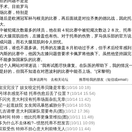
在的问题不是是
手术。目前罗马
场比赛，特别是
随后是欧洲冠军杯与根克的比赛，再后面就是对拉齐奥的德比战，因此托
大。
被犯规次数最多的球员，他在前４轮比赛中被犯规次数达２８次。托蒂
右大腿屈肌扭伤，左膝盖也有伤。对于托蒂的伤势，罗马俱乐部的官方说
成问题，而右大腿屈肌则令人担忧。
讳，谁也不愿多谈。托蒂的左膝盖８月初动过手术，但手术后经常感到
内斯的比赛中，他因为左膝问题曾要求卡佩罗将他换下。虽然他坚持踢完
不能参加国家队的比赛。
个人网站对球迷说：“我将试图尽快康复。在队医的帮助下，我的情况
是好的，但我不知道在对恩波利的比赛中能否上场。”(宋黎明)
我来说两句
去相关论坛
推荐给我的朋友（短信或email）
波没完没了 妓女咬定托蒂贝隆是常客
(10/16 10:18)
0号球衣感觉不错 托蒂伤愈后丢了位置？
(10/14 15:54)
不闪光 意大利没有托蒂场面杂乱无章
(10/14 11:42)
尼一起逛妓院 女友闻讯暴怒威胁分手
(10/14 10:53)
扎吉请缨 意大利国家队需要奇兵(图)
(10/12 17:36)
洛时间 特帅：他比托蒂更像里维拉(图)
(10/11 11:48)
多为什么不去体检?--愤怒托蒂不想发言
(10/11 10:09)
双双受伤 特帅不担心意大利前锋无人
(10/10 11:44)