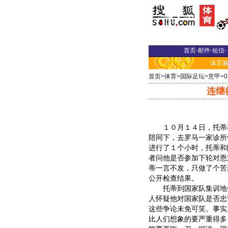
首页
-
邮件
-
短信
-
体育
首页
>
体育
>
国际足坛
>
意甲
>
连继
１０月１４日，托蒂
陪同下，去罗马一家诊所
进行了１个小时，托蒂和
者问他是否参加下轮对恩
蒂一言不发，只做了个苦
公开检查结果。
托蒂到国家队集训地
人怀疑他对国家队是否忠
这些争论未免可笑。事实
比人们想象的要严重得多