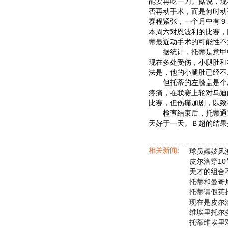
能要再吃一刀。据说，现
否再动手术，而是何时动
赛程紧张，一个月中有９
本周六对恩波利的比赛，
蒂最近动手术的可能性不
据统计，托蒂是意甲中
现在多处受伤，小腿肚和
法是，他的小腿肚已经不
但托蒂的左膝盖是个忌
疼痛，在联赛上轮对乌迪
比赛，但伤痛加剧，以致
检查结束后，托蒂通过
天好于一天。Ｂ超的结果
相关新闻:
球员嫖妓风
皮尔洛穿1
天才的组合
托蒂和曼奇
托蒂请假英
现在是皮尔
维埃里托尔
托蒂维埃里