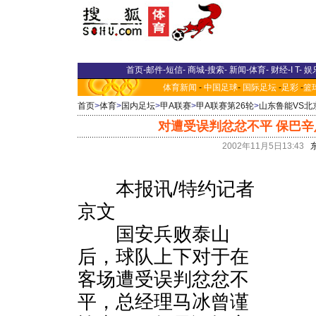
首页
-
邮件
-
短信
-
商城
-
搜索
-
新闻
-
体育
-
财经
-
I T
-
娱
体育新闻
-
中国足球
-
国际足坛
-
足彩
-
篮
首页
>
体育
>
国内足坛
>
甲A联赛
>
甲A联赛第26轮
>
山东鲁能VS北
对遭受误判忿忿不平 保巴
2002年11月5日13:43
本报讯/特约记者
京文
国安兵败泰山
后，球队上下对于在
客场遭受误判忿忿不
平，总经理马冰曾谨