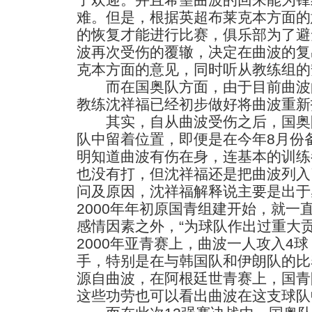
难。但是，根据英超布莱克本方面的
的恢复才能进行比赛，俱乐部为了避
波再次受伤的覆辙，决定在曲波的复
克本方面的意见，同时听从教练组的
而在国奥队方面，由于目前曲波
教练沈祥福已经初步做好将曲波重新
其实，自从曲波受伤之后，国奥
队中留着位置，即便是在今年8月份
明知道曲波有伤在身，连基本的训练
也没有打，但沈祥福还是把曲波列入
问及原因，沈祥福解释说主要是出于
2000年年初原国青组建开始，就一
感情因素之外，“为球队作出过重大
2000年亚青赛上，曲波一人攻入4
手，特别是在与韩国队和伊朗队的比
源自曲波，在阿根廷世青赛上，国青
这些功劳也可以看出曲波在这支球队