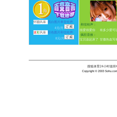
怀
旧
风暴
黑白图片单音铃声
·
和弦铃声：
4元/月
很爱很爱你
有多少爱可
迷
彩
风暴
彩色图片和弦铃声
·
疯狂音效：
8元/月
宝贝该起床了
甘撒热血写
搜狐体育24小时值班电话：
Copyright © 2003 Sohu.com I