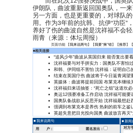
而在此次12强赛决战中，国奥队
伊朗队，曲波重新返回国奥队，一来
另一方面，也是更重要的，对球队的
用。作为3年前的抗韩、抗伊“功臣”
养好了伤的曲波自然是沈祥福不会轻
雨青（来源：体坛周报）
页面功能 【
我来说两句
】【
我要“揪”错
】【
推荐
】
■
相关连接
“追风少年”曲波从英国归来 能否复出要
沈祥福要与对手拼实力：国奥队不害怕
和韩、伊同组不害怕 沈祥福：证明自己
结束在英国疗伤 曲波将于今日返青渴望
英媒体：曲波将提前回国 布莱克本继续
沈祥福归来话抽签：“死亡之组”这道坎必
奥运12强赛准备工作启动 沈祥福可能要
国奥队备战欲从反思开始 沈祥福最想赴
强调到布莱克本是养伤 热刺的前车之鉴
英超失意把目光投向国奥 曲波放言再灭“
■ 我来说两句
■ 新
对方
用 户：
匿名发出：