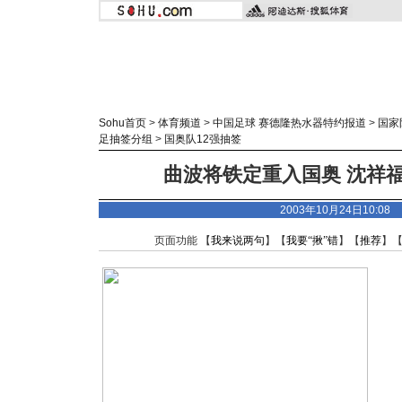
Sohu首页
>
体育频道
>
中国足球 赛德隆热水器特约报道
>
国家
足抽签分组
>
国奥队12强抽签
曲波将铁定重入国奥 沈祥福
2003年10月24日10:0
页面功能 【
我来说两句
】【
我要“揪”错
】【
推荐
】