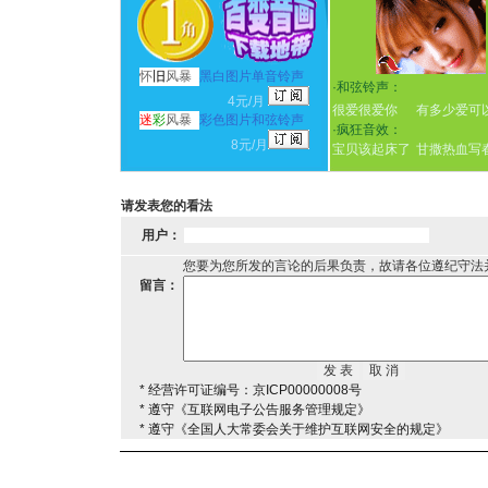
怀
旧
风暴
黑白图片单音铃声
·
和弦铃声：
4元/月
很爱很爱你
有多少爱可
迷
彩
风暴
彩色图片和弦铃声
·
疯狂音效：
8元/月
宝贝该起床了
甘撒热血写
请发表您的看法
用户：
您要为您所发的言论的后果负责，故请各位遵纪守法
留言：
* 经营许可证编号：京ICP00000008号
* 遵守《互联网电子公告服务管理规定》
* 遵守《全国人大常委会关于维护互联网安全的规定》