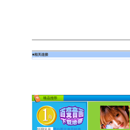
■
相关连接
怀
旧
风暴
黑白图片单音铃声