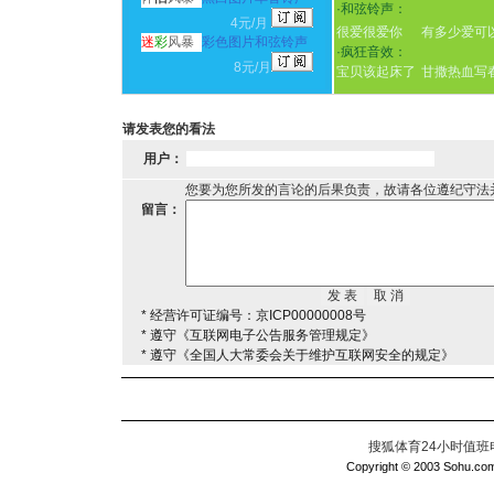
·
和弦铃声：
4元/月
很爱很爱你
有多少爱可
迷
彩
风暴
彩色图片和弦铃声
·
疯狂音效：
8元/月
宝贝该起床了
甘撒热血写
请发表您的看法
用户：
您要为您所发的言论的后果负责，故请各位遵纪守法
留言：
* 经营许可证编号：京ICP00000008号
* 遵守《互联网电子公告服务管理规定》
* 遵守《全国人大常委会关于维护互联网安全的规定》
搜狐体育24小时值班电话：
Copyright © 2003 Sohu.com I