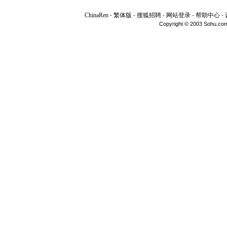
ChinaRen
-
繁体版
-
搜狐招聘
-
网站登录
-
帮助中心
-
Copyright © 2003 Sohu.com I