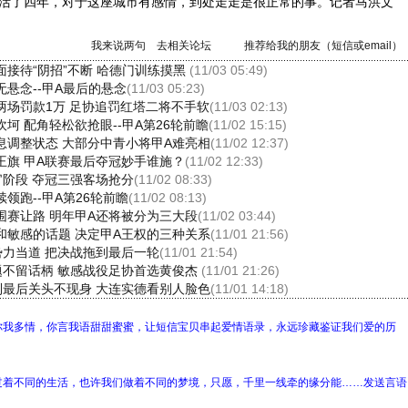
活了四年，对于这座城市有感情，到处走走是很正常的事。记者马洪文
我来说两句
去相关论坛
推荐给我的朋友（短信或email）
面接待“阴招”不断 哈德门训练摸黑
(11/03 05:49)
悬念--甲A最后的悬念
(11/03 05:23)
赛两场罚款1万 足协追罚红塔二将不手软
(11/03 02:13)
坷 配角轻松欲抢眼--甲A第26轮前瞻
(11/02 15:15)
息调整状态 大部分中青小将甲A难亮相
(11/02 12:37)
王旗 甲A联赛最后夺冠妙手谁施？
(11/02 12:33)
官阶段 夺冠三强客场抢分
(11/02 08:33)
领跑--甲A第26轮前瞻
(11/02 08:13)
围赛让路 明年甲A还将被分为三大段
(11/02 03:44)
和敏感的话题 决定甲A王权的三种关系
(11/01 21:56)
势力当道 把决战拖到最后一轮
(11/01 21:54)
题不留话柄 敏感战役足协首选黄俊杰
(11/01 21:26)
到最后关头不现身 大连实德看别人脸色
(11/01 14:18)
你我多情，你言我语甜甜蜜蜜，让短信宝贝串起爱情语录，永远珍藏鉴证我们爱的历
过着不同的生活，也许我们做着不同的梦境，只愿，千里一线牵的缘分能……发送言语