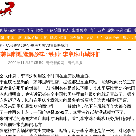
商城
-
搜索
-
新闻
-
体育
-
财经
-
I T
-
娱乐圈
-
女人
-
生活
-
健康
-
汽车
-
房产
-
旅游
-
教育
-
出国
-
新闻
-
中国足球
-
国际足坛
-
足彩
-
篮球
-
棋牌
-
综合体育
-
滚动
-
图片
-
体育漫画
-
狐说八
赛
>
甲A联赛第26轮
>
重庆力帆VS青岛哈德门
韩国料理逛解放碑 “铁帅”李章洙山城怀旧
2002年11月3日05:50 青岛新闻网—青岛早报
队休息，李章洙利用这个时间在重庆故地重游。
重庆七星岗的一家韩国料理店。据说那里是重庆唯一能够吃到比较正宗
记者品尝那里的饭菜时，却感到实在是难以下咽，其水平要比青岛的韩国
洙也很明白，他告诉记者在全中国韩国料理做的最好的就是青岛了。据李
东告诉记者，以前在重庆李章洙去的最多的饭店就是这家韩国料理店。
又来到重庆最繁华的商业街———解放碑，他下车后就直奔大都会商
了一件西装上衣，一问价钱是3999元，李章洙连试都没试就放下了。
到附近的海逸大酒店咖啡厅喝咖啡。看到李章洙不断和服务员打招呼，
洙以前经常光顾的地方……
这样在客场比赛前出去吃饭、逛街，对于李章洙还是第一次。对此李章