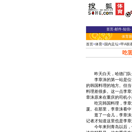
首页
-
邮件
-
短信
-
体育
首页
>
体育
>
国内足坛
>
甲A联
吃罢
昨天白天，哈德门队全
李章洙的第一站是位于
的韩国料理的地方。但当
料理差很多。这一点李章
章洙原来在重庆的司机小
吃完韩国料理，李章洙
厦。在那里，李章洙看中
逛了一会儿，李章洙来
记者才知道这里也是李章
今年来到青岛以后，像