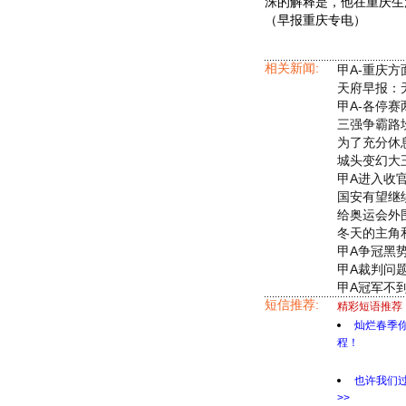
洙的解释是，他在重庆生
（早报重庆专电）
相关新闻:
甲A-重庆方
天府早报：无
甲A-各停
三强争霸路坎
为了充分休
城头变幻大
甲A进入收
国安有望继续
给奥运会外
冬天的主角
甲A争冠黑
甲A裁判问
甲A冠军不
短信推荐:
精彩短语推荐
灿烂春季
程！
也许我们
>>