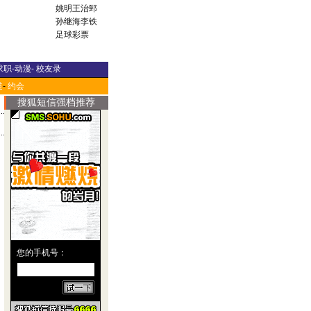
姚明
王治郅
孙继海
李铁
足球彩票
求职
-
动漫
-
校友录
道
-
约会
搜狐短信强档推荐