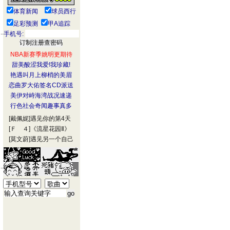
体育新闻
球员西行
足彩预测
甲A追踪
手机号:
NBA新赛季姚明更期待
甜美酸涩我爱!我珍藏!
艳遇叫月上柳梢的美眉
恋曲罗大佑签名CD派送
美伊对峙海湾战况速递
行色社会奇闻趣事真多
[戴佩妮]
遇见你的第4天
[Ｆ ４]
《流星花园Ⅱ》
[莫文蔚]
遇见另一个自己