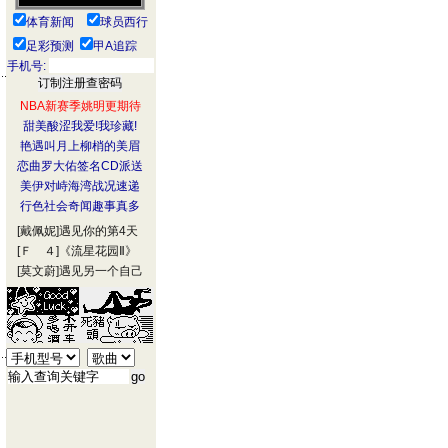
体育新闻
球员西行
足彩预测
甲A追踪
手机号:
NBA新赛季姚明更期待
甜美酸涩我爱!我珍藏!
艳遇叫月上柳梢的美眉
恋曲罗大佑签名CD派送
美伊对峙海湾战况速递
行色社会奇闻趣事真多
[戴佩妮]
遇见你的第4天
[Ｆ ４]
《流星花园Ⅱ》
[莫文蔚]
遇见另一个自己