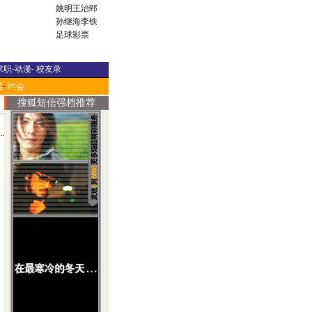
姚明
王治郅
孙继海
李铁
足球彩票
求职
-
动漫
-
校友录
道
-
约会
搜狐短信强档推荐