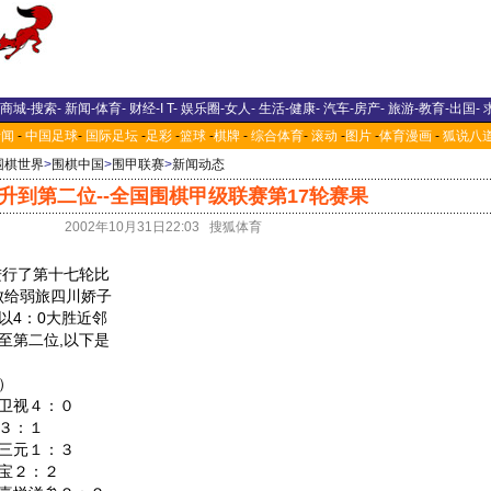
商城
-
搜索
-
新闻
-
体育
-
财经
-
I T
-
娱乐圈
-
女人
-
生活
-
健康
-
汽车
-
房产
-
旅游
-
教育
-
出国
-
新闻
-
中国足球
-
国际足坛
-
足彩
-
篮球
-
棋牌
-
综合体育
-
滚动
-
图片
-
体育漫画
-
狐说八
围棋世界
>
围棋中国
>
围甲联赛
>
新闻动态
升到第二位--全国围棋甲级联赛第17轮赛果
2002年10月31日22:03 搜狐体育
进行了第十七轮比
败给弱旅四川娇子
以4：0大胜近邻
至第二位,以下是
）
卫视４：０
湖３：１
三元１：３
宝２：２