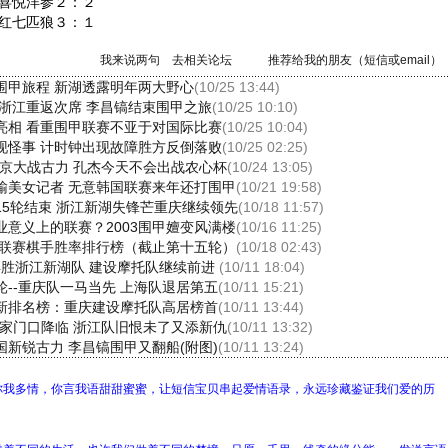
喜悦洋参２：２
红七匹狼３：１
我来说两句
去相关论坛
推荐给我的朋友（短信或email）
围甲旅程 新湖透露明年两大野心
(10/25 13:44)
 浙江重返次席 李昌镐结束围甲之旅
(10/25 10:10)
亮相 看重围甲联赛不亚于对国际比赛
(10/25 10:04)
现怪事 计时钟出现故障胜方反倒落败
(10/25 02:25)
北京大战古力 孔杰今天不会出战农心杯
(10/24 13:05)
输美女记者 无意韩国联赛来年还打围甲
(10/21 19:58)
15轮结束 浙江新湖失锋芒重庆继续领先
(10/18 11:57)
业意义上的联赛？2003围甲嬗变风满楼
(10/16 11:25)
围甲联赛棋手胜率排行榜（截止第十五轮）
(10/18 02:43)
1再胜浙江新湖队 建设摩托队继续前进
(10/11 18:04)
轮--重庆队一马当先 上海队退居第五
(10/11 15:21)
新排名榜：重庆建设摩托队高居榜首
(10/11 13:44)
在家门口降临 浙江队旧恨未了又添新仇
(10/11 13:32)
国新锐古力 李昌镐围甲又翻船(附图)
(10/11 13:24)
你我多情，你言我语甜甜蜜蜜，让短信宝贝串起爱情语录，永远珍藏鉴证我们爱的历