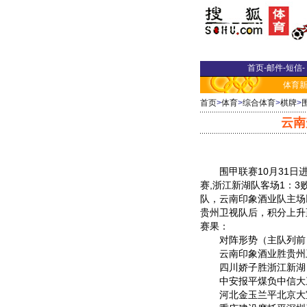
首页
-
邮件
-
短信
-
体育
首页
>
体育
>
综合体育
>
棋牌
>
云南
围甲联赛10月31日
赛,浙江新湖队客场1：3
队，云南印象酒业队主场
贵州卫视队后，积分上升
赛果：
对阵形势（主队列前
云南印象酒业胜贵州
四川娇子胜浙江新
中安报平煤负中信大
河北金玉兰平北京大