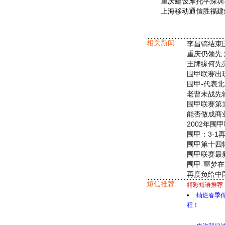
重庆建设摩托平深圳
上海移动通信胜福建
相关新闻:
李昌镐结束
重庆仍领先
王牌缘何先
围甲联赛出
围甲-代表
老曹未战先
围甲联赛第
能否做成商
2002年
围甲：3-
围甲第十四
围甲联赛最
围甲-噩梦
再度负给中
短信推荐:
精彩短语推荐
灿烂春季
程！