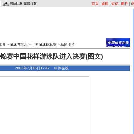
首页
|
新闻
|
短信
|
邮件
|
体育
>
游泳与跳水
>
世界游泳锦标赛
>
精彩图片
锦赛中国花样游泳队进入决赛(图文)
2003年7月16日17:47 中体在线