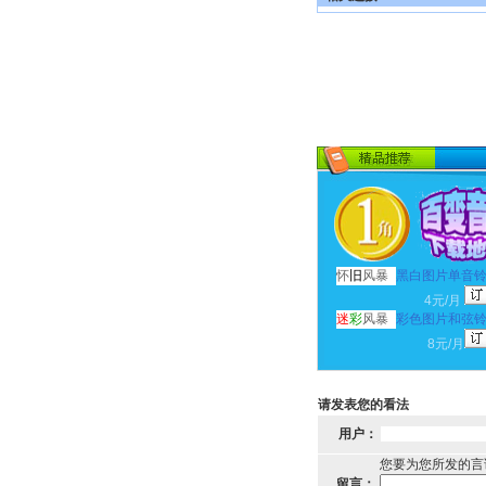
怀
旧
风暴
黑白图片单音
4元/月
迷
彩
风暴
彩色图片和弦
8元/月
请发表您的看法
用户：
您要为您所发的言
留言：