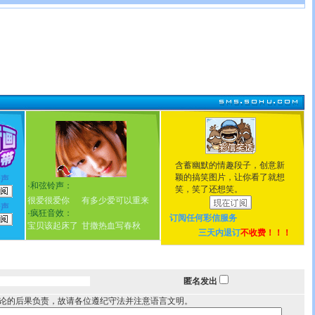
含蓄幽默的情趣段子，创意新
颖的搞笑图片，让你看了就想
铃声
·
和弦铃声：
笑，笑了还想笑。
很爱很爱你
有多少爱可以重来
铃声
·
疯狂音效：
订阅任何
彩信服务
宝贝该起床了
甘撒热血写春秋
三天内退订
不收费！！！
匿名发出
论的后果负责，故请各位遵纪守法并注意语言文明。