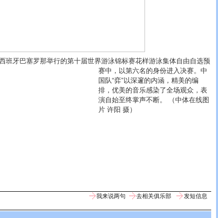
在西班牙巴塞罗那举行的第十届世界游泳锦标赛花样游泳集体自由自选预
赛中，以第六名的身份进入决赛。
中
国队“弈”以深邃的内涵，精美的编
排，优美的音乐感染了全场观众，表
演自始至终掌声不断。 （中体在线图
片 许阳 摄）
我来说两句
去相关俱乐部
发短信息