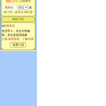
·
[
疯
狂
音
效
]
口哨青年
热门词：
必杀功
林忆莲
精彩订阅
新闻资讯
关注甲Ａ；关注大郅姚
明；关注东亚四强赛
……
订阅
体育新闻
，了解详情