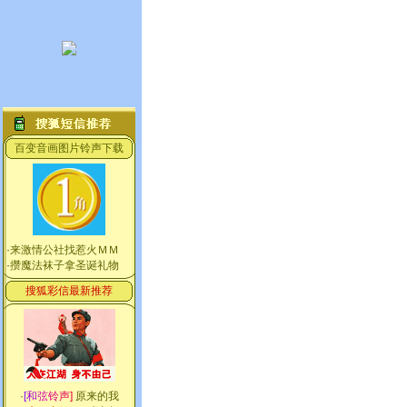
百变音画图片铃声下载
·
来激情公社找惹火ＭＭ
·
攒魔法袜子拿圣诞礼物
搜狐彩信最新推荐
·
[
和
弦
铃
声
]
原来的我