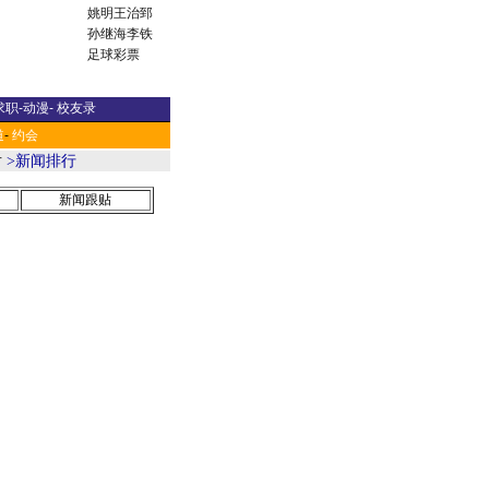
姚明
王治郅
孙继海
李铁
足球彩票
求职
-
动漫
-
校友录
道
-
约会
片
>新闻排行
新闻跟贴