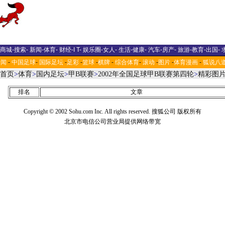
商城
-
搜索
-
新闻
-
体育
-
财经
-
I T
-
娱乐圈
-
女人
-
生活
-
健康
-
汽车
-
房产
-
旅游
-
教育
-
出国
-
新闻
-
中国足球
-
国际足坛
-
足彩
-
篮球
-
棋牌
-
综合体育
-
滚动
-
图片
-
体育漫画
-
狐说八
首页
>
体育
>
国内足坛
>
甲B联赛
>
2002年全国足球甲B联赛第四轮
>
精彩图
排名
文章
Copyright © 2002 Sohu.com Inc. All rights reserved. 搜狐公司 版权所有
北京市电信公司营业局提供网络带宽