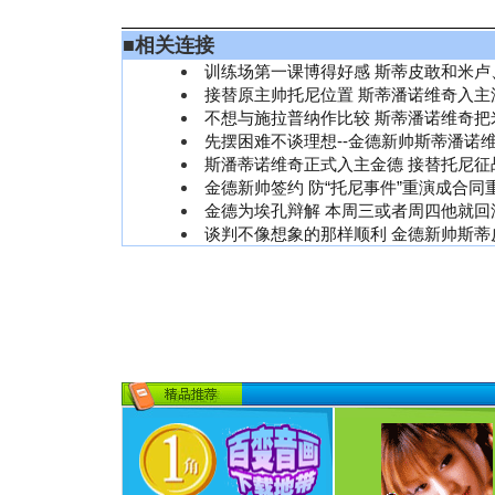
■
相关连接
训练场第一课博得好感 斯蒂皮敢和米卢
接替原主帅托尼位置 斯蒂潘诺维奇入主
不想与施拉普纳作比较 斯蒂潘诺维奇把
先摆困难不谈理想--金德新帅斯蒂潘诺
斯潘蒂诺维奇正式入主金德 接替托尼征战
金德新帅签约 防“托尼事件”重演成合同
金德为埃孔辩解 本周三或者周四他就回
谈判不像想象的那样顺利 金德新帅斯蒂