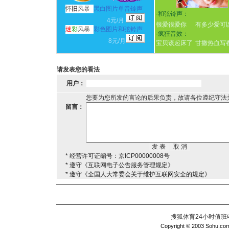
怀
旧
风暴
黑白图片单音铃声
·
和弦铃声：
4元/月
很爱很爱你
有多少爱可
迷
彩
风暴
彩色图片和弦铃声
·
疯狂音效：
8元/月
宝贝该起床了
甘撒热血写
请发表您的看法
用户：
您要为您所发的言论的后果负责，故请各位遵纪守法
留言：
* 经营许可证编号：京ICP00000008号
* 遵守《互联网电子公告服务管理规定》
* 遵守《全国人大常委会关于维护互联网安全的规定》
搜狐体育24小时值班电话：
Copyright © 2003 Sohu.com I