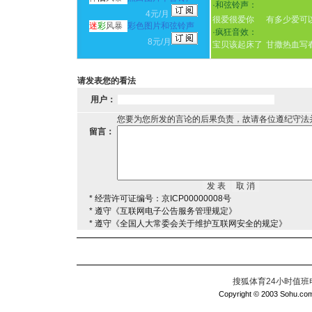
·
和弦铃声：
4元/月
很爱很爱你
有多少爱可
迷
彩
风暴
彩色图片和弦铃声
·
疯狂音效：
8元/月
宝贝该起床了
甘撒热血写
请发表您的看法
用户：
您要为您所发的言论的后果负责，故请各位遵纪守法
留言：
* 经营许可证编号：京ICP00000008号
* 遵守《互联网电子公告服务管理规定》
* 遵守《全国人大常委会关于维护互联网安全的规定》
搜狐体育24小时值班电话：
Copyright © 2003 Sohu.com I