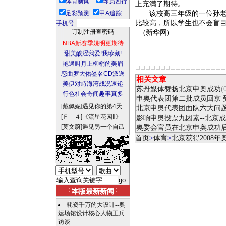
体育新闻
球员西行
上充满了期待。
足彩预测
甲A追踪
该校高三年级的一位孙老师
比较高，所以学生也不会盲
手机号:
(新华网)
NBA新赛季姚明更期待
甜美酸涩我爱!我珍藏!
艳遇叫月上柳梢的美眉
恋曲罗大佑签名CD派送
相关文章
美伊对峙海湾战况速递
苏丹媒体赞扬北京申奥成功
(
行色社会奇闻趣事真多
申奥代表团第二批成员回京 
[戴佩妮]
遇见你的第4天
北京申奥代表团面队六大问
[Ｆ ４]
《流星花园Ⅱ》
影响申奥投票九因素--北京
[莫文蔚]
遇见另一个自己
奥委会官员在北京申奥成功
首页
>
体育
>
北京获得2008
本版最新新闻
耗资千万的大设计--奥
运场馆设计核心人物王兵
访谈