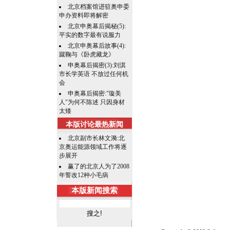
北京档案馆进驻奥申委
申办资料即将解密
北京申奥幕后揭秘(5):
平实的数字最有说服力
北京申奥幕后故事(4):
蹴鞠与《卧虎藏龙》
申奥幕后揭密(3):刘淇
市长学英语 不放过任何机
会
申奥幕后揭密:"璇美
人"为何不陈述 只因身材
太矮
本版讨论最热新闻
北京副市长林文漪:北
京奥运能源领域工作将逐
步展开
赢了的北京人为了2008
年誓改12种小毛病
本版新闻搜索