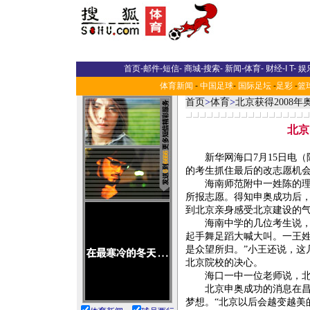
首页
-
邮件
-
短信
-
商城
-
搜索
-
新闻
-
体育
-
财经
-
I T
-
娱
体育新闻
-
中国足球
-
国际足坛
-
足彩
-
篮
首页
>
体育
>
北京获得2008
北京
新华网海口7月15日电（
的考生抓住最后的改志愿机
海南师范附中一姓陈的理科
所报志愿。得知申奥成功后
到北京亲身感受北京建设的
海南中学的几位考生说，他
起手舞足蹈大喊大叫。一王姓
是众望所归。”小王还说，这
北京院校的决心。
海口一中一位老师说，北京
北京申奥成功的消息在昌江
梦想。“北京以后会越变越美