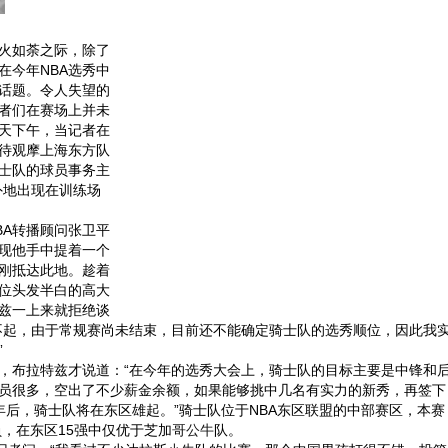
火如荼之际，除了
在今年NBA选秀中
话题。令人失望的
者们在赛场上并未
前天下午，当记者在
待观摩上海东方队
士
队的球员事务主
外地出现在训练场
A转播顾问张卫平
现他手中提着一个
刚抵达此地。趁着
位头发半白的高大
兹一上来就拒绝谈
不起，由于常规赛尚未结束，目前还不能确定骑士队的选秀顺位，因此我
”
布拉特兹才说道：“在今年的选秀大会上，骑士队的目标主要是中锋和
员很多，空出了不少薪金余额，如果能够挑中几名有实力的新秀，再签下
年后，骑士队将在东区雄起。”骑士队位于NBA东区联盟的中部赛区，本赛
负，在东区15强中仅优于芝加哥
公牛
队。