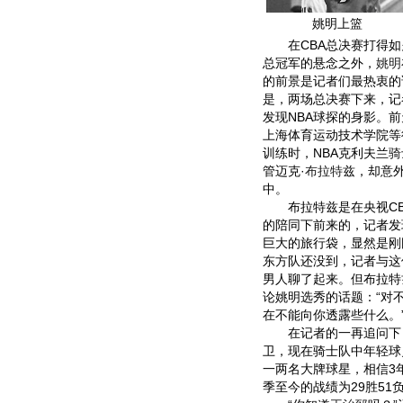
姚明上篮
在CBA总决赛打得如
总冠军的悬念之外，
姚明
的前景是记者们最热衷的
是，两场总决赛下来，记
发现NBA球探的身影。
上海体育运动技术学院等
训练时，NBA克利夫兰
骑
管迈克·
布拉特
兹，却意
中。
布拉特兹是在央视CB
的陪同下前来的，记者发
巨大的旅行袋，显然是刚
东方队还没到，记者与这
男人聊了起来。但布拉特
论姚明选秀的话题：“对
在不能向你透露些什么。
在记者的一再追问下，
卫，现在骑士队中年轻球
一两名大牌球星，相信3
季至今的战绩为29胜51